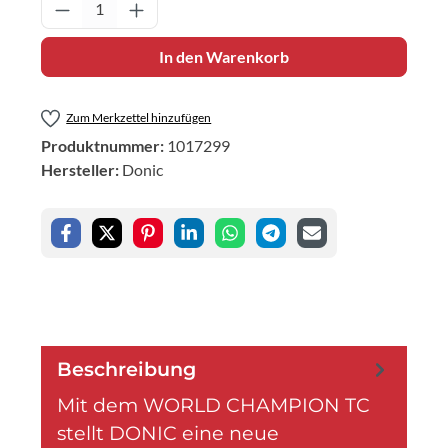
Produkt Anzahl: Gib den gewünschten Wert 
In den Warenkorb
Zum Merkzettel hinzufügen
Produktnummer:
1017299
Hersteller:
Donic
Beschreibung
Mit dem WORLD CHAMPION TC
stellt DONIC eine neue