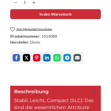
Produkt Anzahl: Gib den gewünschten Wert 
In den Warenkorb
Zum Merkzettel hinzufügen
Produktnummer:
1014088
Hersteller:
Donic
Beschreibung
Stabil, Leicht, Compact (SLC): Das
sind die wesentlichen Attribute