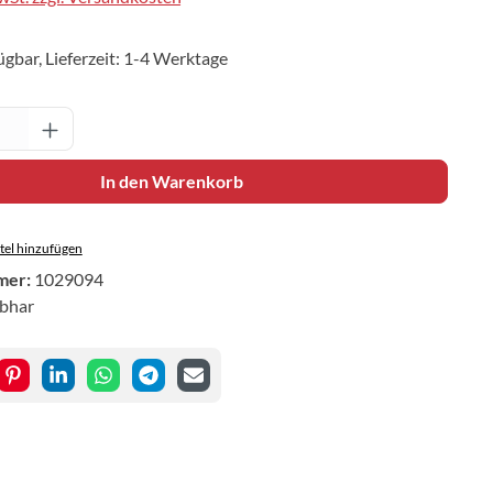
ügbar, Lieferzeit: 1-4 Werktage
Anzahl: Gib den gewünschten Wert ein oder 
In den Warenkorb
el hinzufügen
mer:
1029094
ibhar