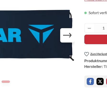
Sofort verf
Produkt 
Zum Merkzett
Produktnum
Hersteller:
T