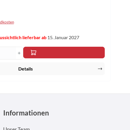
ndkosten
ssichtlich lieferbar ab
15. Januar 2027
n um die Anzahl zu erhöhen oder zu reduzi
ib den gewünschten Wert ein oder benutze 
Details
Informationen
Unser Team