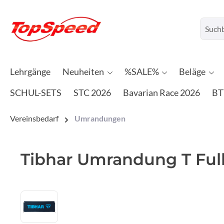
Lehrgänge
Neuheiten
%SALE%
Beläge
SCHUL-SETS
STC 2026
Bavarian Race 2026
BT
Vereinsbedarf
Umrandungen
Tibhar Umrandung T Full
Bildergalerie überspringen