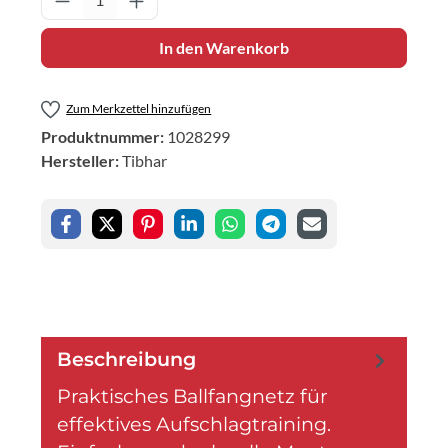
In den Warenkorb
Zum Merkzettel hinzufügen
Produktnummer:
1028299
Hersteller:
Tibhar
Beschreibung
Praktisches Ballfangnetz für
effektives Aufschlagtraining.