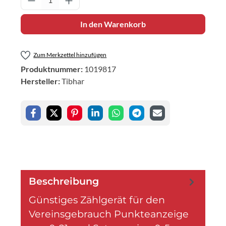
In den Warenkorb
Zum Merkzettel hinzufügen
Produktnummer:
1019817
Hersteller:
Tibhar
Beschreibung
Günstiges Zählgerät für den
Vereinsgebrauch Punkteanzeige