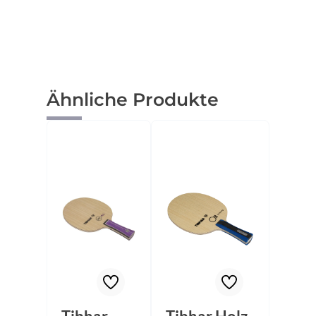
Produktgalerie überspringen
Ähnliche Produkte