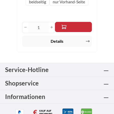
auswählen
Variante
beidseitig
nur Vorhand-Seite
Produkt Anzahl: Gib den gewünschten 
Details
Service-Hotline
Shopservice
Informationen