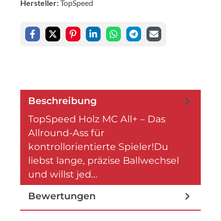
Hersteller:
TopSpeed
Beschreibung
TopSpeed Holz MC All+ – Das
Allround-Ass für
kontrollorientierte Spieler!Du
liebst lange, präzise Ballwechsel
und willst jed…
Mehr
Bewertungen