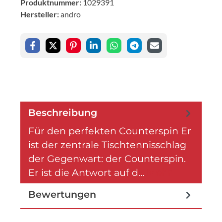
Produktnummer:
1029391
Hersteller:
andro
Beschreibung
Für den perfekten Counterspin Er
ist der zentrale Tischtennisschlag
der Gegenwart: der Counterspin.
Er ist die Antwort auf d…
Mehr
Bewertungen