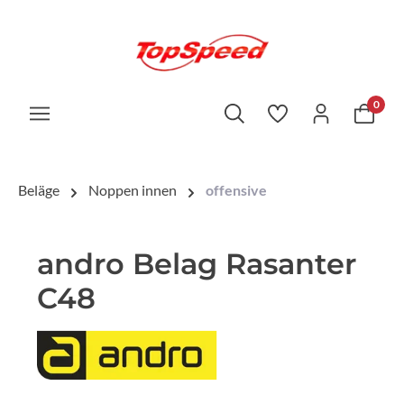
0
Beläge
Noppen innen
offensive
andro Belag Rasanter
C48