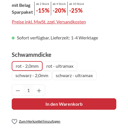
ab 2 Stück
ab 4 Stück
ab 10 Stück
mit Belag
-15%
-20%
-25%
Sparpaket
Preise inkl. MwSt. zzgl. Versandkosten
Sofort verfügbar, Lieferzeit: 1-4 Werktage
auswählen
Schwammdicke
rot - 2,0mm
rot - ultramax
schwarz - 2,0mm
schwarz - ultramax
Produkt Anzahl: Gib den gewünschten Wert 
In den Warenkorb
Zum Merkzettel hinzufügen