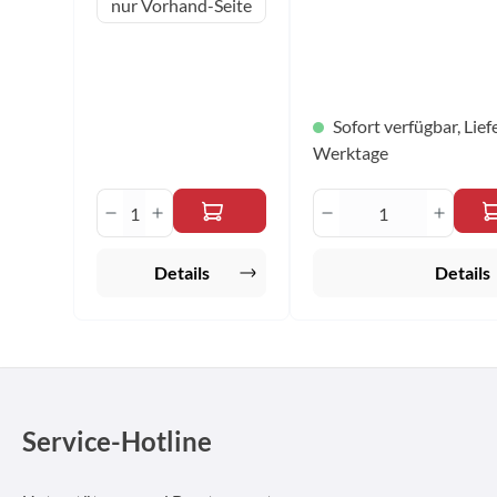
Merkmale: Einseitig selbstklebend Größe
nur Vorhand-Seite
16,5 cm x 16,5 cm
Sofort verfügbar, Liefe
Werktage
Produkt Anzahl: Gib den gewünscht
Produkt Anzahl:
Details
Details
Service-Hotline