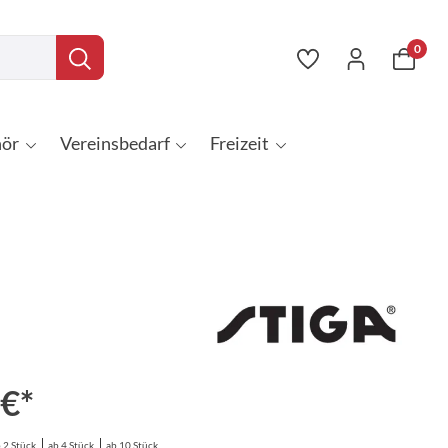
0
ör
Vereinsbedarf
Freizeit
 €*
 2 Stück
ab 4 Stück
ab 10 Stück