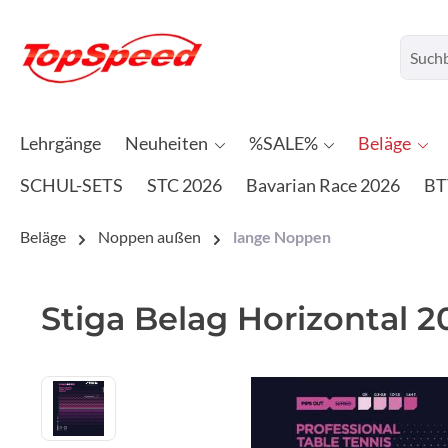
Lehrgänge
Neuheiten
%SALE%
Beläge
SCHUL-SETS
STC 2026
Bavarian Race 2026
BT
Beläge
Noppen außen
lange Noppen
Stiga Belag Horizontal 2
Bildergalerie überspringen