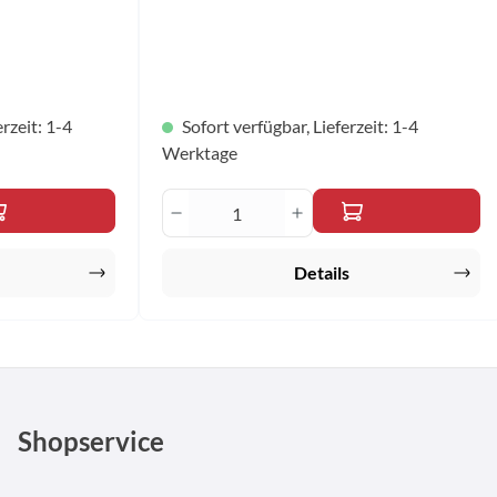
175 x 165 mm Material: Acrylharz, PET,
Papier
rzeit: 1-4
Sofort verfügbar, Lieferzeit: 1-4
Werktage
en Wert ein oder benutze die Schaltfläche
 Gib den gewünschten Wert ein oder benutz
Produkt Anzahl: Gib den gew
Details
Shopservice