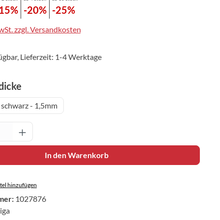
-15%
-20%
-25%
MwSt. zzgl. Versandkosten
ügbar, Lieferzeit: 1-4 Werktage
auswählen
icke
schwarz - 1,5mm
Anzahl: Gib den gewünschten Wert ein oder 
In den Warenkorb
el hinzufügen
mer:
1027876
iga