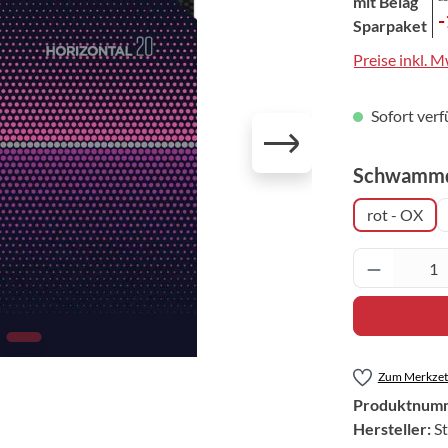
mit Belag
Sparpaket
Preise inkl. 
Sofort verf
Schwammd
rot - OX
Produkt 
Zum Merkzett
Produktnum
Hersteller:
St