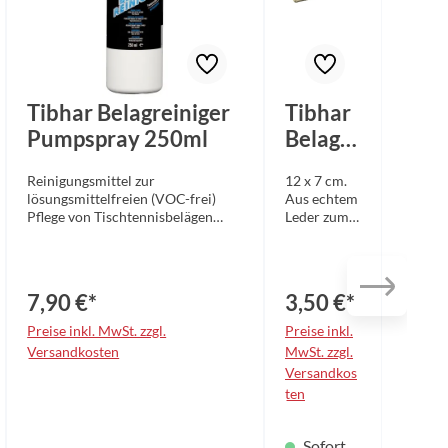
Tibhar Belagreiniger
Tibhar
Pumpspray 250ml
Belagre
inigung
Reinigungsmittel zur
12 x 7 cm.
sschwa
lösungsmittelfreien (VOC-frei)
Aus echtem
mm
Pflege von Tischtennisbelägen
Leder zum
aller Marken. Der wirksame
schonenden
Reiniger verlängert die Haltbarkeit
Reinigen
und Griffigkeit der Beläge. Mit
der Beläge.
dem praktischen Pumpspray lässt
7,90 €*
3,50 €*
sich die Flüssigkeit optimal
dosieren. Anwendung: - Belag
Preise inkl. MwSt. zzgl.
Preise inkl.
einsprühen, gleichmäßig die
Versandkosten
MwSt. zzgl.
Flüssigkeit mit der Kunstleder-
Versandkos
Seite verteilen - Die übrige
ten
Reinigungsflüssigkeit sowie
restliche Schmutzpartikel mit der
saugfähigen Chamoislederseite
Sofort