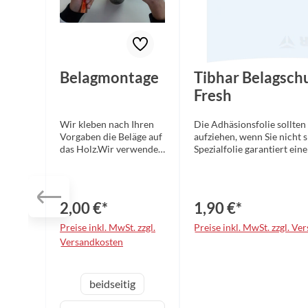
Belagmontage
Tibhar Belagschu
Fresh
Wir kleben nach Ihren
Die Adhäsionsfolie sollten
Vorgaben die Beläge auf
aufziehen, wenn Sie nicht s
das Holz.Wir verwenden
Spezialfolie garantiert ein
VOC-freie Kleber!
Oberfläche und verlängert
Ihres Belages. Sie schützt 
des Tischtennisbelags vor 
vorzeitige Alterung, Luft-
2,00 €*
1,90 €*
anderen äußeren Einflüsse
Nutzungshinweise: Belagoberfläche mit
Preise inkl. MwSt. zzgl.
Preise inkl. MwSt. zzgl. V
Belagreiniger säubern und
Versandkosten
komplett trocknen lassen. 
Trägerfilm trennen Folie 
unteren Ende des Belags a
auswählen
Variante
beidseitig
blasenfrei auflegen. Das ü
Material bündig zum Schlä