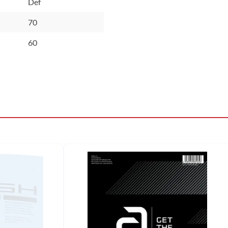
Def
70
60