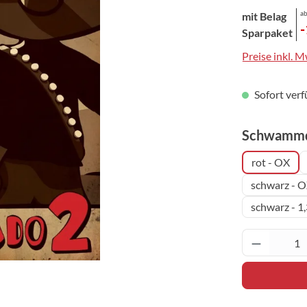
ab
mit Belag
Sparpaket
Preise inkl. 
Sofort verf
Schwammd
rot - OX
schwarz - 
schwarz - 
Produkt 