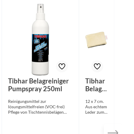
Tibhar Belagreiniger
Tibhar
Pumpspray 250ml
Belagre
inigung
Reinigungsmittel zur
12 x 7 cm.
sschwa
lösungsmittelfreien (VOC-frei)
Aus echtem
mm
Pflege von Tischtennisbelägen
Leder zum
aller Marken. Der wirksame
schonenden
Reiniger verlängert die Haltbarkeit
Reinigen
und Griffigkeit der Beläge. Mit
der Beläge.
dem praktischen Pumpspray lässt