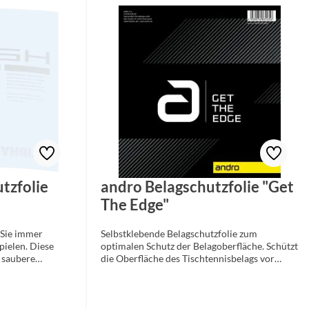
tzfolie
andro Belagschutzfolie "Get
The Edge"
 Sie immer
Selbstklebende Belagschutzfolie zum
pielen. Diese
optimalen Schutz der Belagoberfläche. Schützt
e saubere
die Oberfläche des Tischtennisbelags vor
 die Lebensdauer
Staub, Schmutz und anderen äußeren
die Oberfläche
Einflüssen Nutzung: Belagoberfläche mit
Staub, Schmutz,
Belagreiniger säubern und anschließend
Oxydation und
komplett trocknen lassen. Folie vom