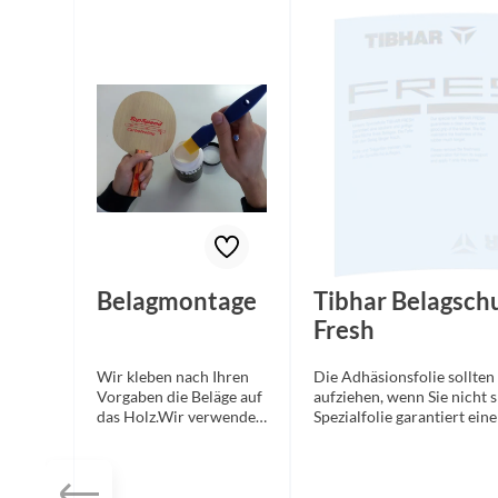
Produktgalerie überspringen
Belagmontage
Tibhar Belagschu
Fresh
Wir kleben nach Ihren
Die Adhäsionsfolie sollten
Vorgaben die Beläge auf
aufziehen, wenn Sie nicht s
das Holz.Wir verwenden
Spezialfolie garantiert ein
VOC-freie Kleber!
Oberfläche und verlängert
Ihres Belages. Sie schützt 
des Tischtennisbelags vor 
vorzeitige Alterung, Luft-