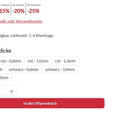
 2 Stück
ab 4 Stück
ab 10 Stück
-15%
-20%
-25%
MwSt. zzgl. Versandkosten
ügbar, Lieferzeit: 1-4 Werktage
auswählen
icke
rot - 0,6mm
rot - 1,0mm
rot - 1,3mm
OX
schwarz - 0,6mm
schwarz - 1,0mm
1,3mm
Anzahl: Gib den gewünschten Wert ein oder 
In den Warenkorb