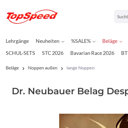
Lehrgänge
Neuheiten
%SALE%
Beläge
SCHUL-SETS
STC 2026
Bavarian Race 2026
BT
Beläge
Noppen außen
lange Noppen
Dr. Neubauer Belag Des
Bildergalerie überspringen