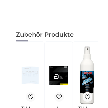
Produktgalerie überspringen
Zubehör Produkte