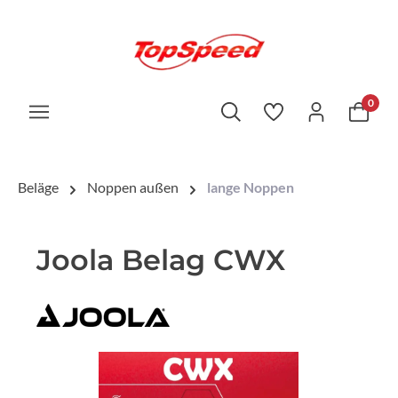
0
Beläge
Noppen außen
lange Noppen
Joola Belag CWX
Bildergalerie überspringen