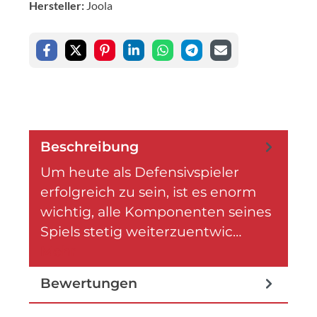
Hersteller:
Joola
Beschreibung
Um heute als Defensivspieler
erfolgreich zu sein, ist es enorm
wichtig, alle Komponenten seines
Spiels stetig weiterzuentwic…
Mehr
Bewertungen