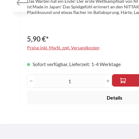
Das Warten hat ein Ende! Der erste Wettkampfball von N
ist Made in Japan! Das Spielgefühl erinnert an den NITTA
Plastiksound und etwas flacher im Ballabsprung. Härte, La
bester Qualität. Eben typisch Made in Japan. ITTF zugelasse
5,90 €*
Preise inkl. MwSt. zzgl. Versandkosten
Sofort verfügbar, Lieferzeit: 1-4 Werktage
Produkt Anzahl: Gib den gewünscht
Details