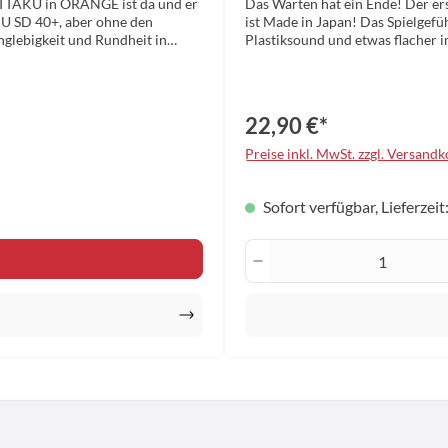
ITTAKU in ORANGE ist da und er
Das Warten hat ein Ende! Der e
KU SD 40+, aber ohne den
ist Made in Japan! Das Spielgef
nglebigkeit und Rundheit in
Plastiksound und etwas flacher i
n ! Nur in orange erhältlich !
bester Qualität. Eben typisch Mad
22,90 €*
Preise inkl. MwSt. zzgl. Versand
Sofort verfügbar, Lieferzei
en Wert ein oder benutze die Schaltfläche
Produkt Anzahl: Gi