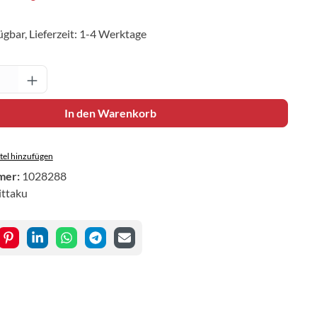
ügbar, Lieferzeit: 1-4 Werktage
Anzahl: Gib den gewünschten Wert ein oder 
In den Warenkorb
el hinzufügen
mer:
1028288
ittaku