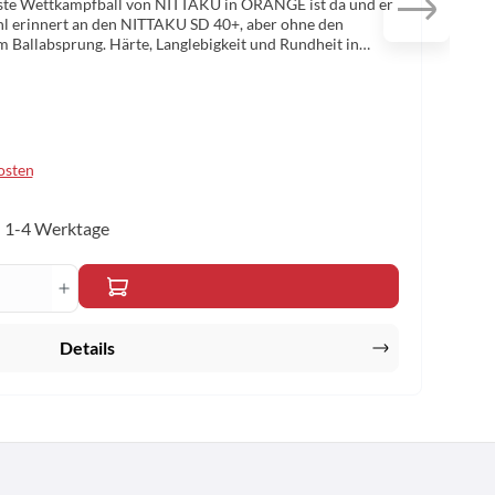
rste Wettkampfball von NITTAKU in ORANGE ist da und er
ühl erinnert an den NITTAKU SD 40+, aber ohne den
m Ballabsprung. Härte, Langlebigkeit und Rundheit in
e in Japan. ITTF zugelassen ! Nur in orange erhältlich !
kosten
t: 1-4 Werktage
n um die Anzahl zu erhöhen oder zu reduzi
b den gewünschten Wert ein oder benutze di
Details