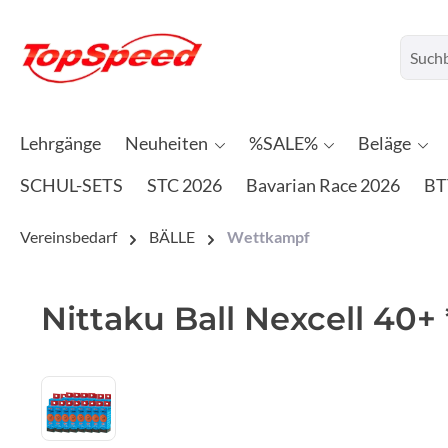
Lehrgänge
Neuheiten
%SALE%
Beläge
SCHUL-SETS
STC 2026
Bavarian Race 2026
BT
Vereinsbedarf
BÄLLE
Wettkampf
Nittaku Ball Nexcell 40+
Bildergalerie überspringen