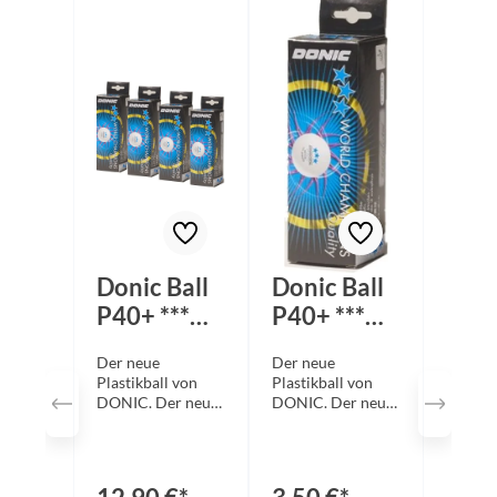
Donic Ball
Donic Ball
P40+ ***
P40+ ***
ABS 12er
ABS 3er
Der neue
Der neue
Pack
Pack
Plastikball von
Plastikball von
DONIC. Der neue
DONIC. Der neue
DONIC P40+3
DONIC P40+3
Stern ist härter als
Stern ist härter als
sein Vorgänger. Er
sein Vorgänger. Er
hat einen etwas
hat einen etwas