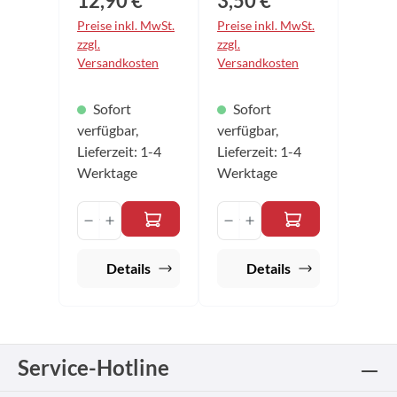
12,90 €*
3,50 €*
höhreren
höhreren
Ballabsprung, und
Ballabsprung, und
Preise inkl. MwSt.
Preise inkl. MwSt.
man erkennt ihn
man erkennt ihn
zzgl.
zzgl.
auch akustisch
auch akustisch
Versandkosten
Versandkosten
sofort. Präzise und
sofort. Präzise und
gleichmäßig im
gleichmäßig im
Absprung und
Absprung und
Sofort
Sofort
somit absolut
somit absolut
verfügbar,
verfügbar,
zuverlässig in
zuverlässig in
seinen
seinen
Lieferzeit: 1-4
Lieferzeit: 1-4
Spieleigenschaften
Spieleigenschaften
Werktage
Werktage
, noch dazu mit
, noch dazu mit
einem
einem
Produkt Anzahl: Gib den gewünschten 
Produkt Anzahl: Gib 
herausragenden
herausragenden
Preis-Leistungs-
Preis-Leistungs-
Verhältnis.
Verhältnis.
Details
Details
Service-Hotline