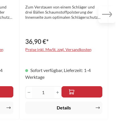
 und
Zum Verstauen von einem Schläger und
der
drei Bällen Schaumstoffpolsterung der
chutz
Innenseite zum optimalen Schlägerschutz
rfläche
Verstärkte Ecken Strukturierte Oberfläche
lber
Maße: 30,5 x 23,5 x 5,5 cm Farbe: schwarz
Material: Aluminium
36,90 €*
en
Preise inkl. MwSt. zzgl. Versandkosten
-4
Sofort verfügbar, Lieferzeit: 1-4
Werktage
n um die Anzahl zu erhöhen oder zu reduzi
oder benutze die Schaltflächen um die Anz
den gewünschten Wert ein oder benutze die
Produkt Anzahl: Gib den gewünscht
Details