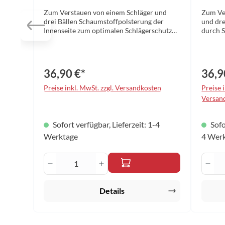
holz
Zum Verstauen von einem Schläger und
Zum Ve
drei Bällen Schaumstoffpolsterung der
und dre
Innenseite zum optimalen Schlägerschutz
durch 
Verstärkte Ecken Strukturierte Oberfläche
Schläge
Maße: 30,5 x 23,5 x 5,5 cm Farbe: schwarz
Maße: 3
Material: Aluminium
holz Ma
36,90 €*
36,9
Preise inkl. MwSt. zzgl. Versandkosten
Preise i
Versan
Sofort verfügbar, Lieferzeit: 1-4
Sofo
Werktage
4 Wer
Produkt Anzahl: Gib den gewünscht
Prod
Details