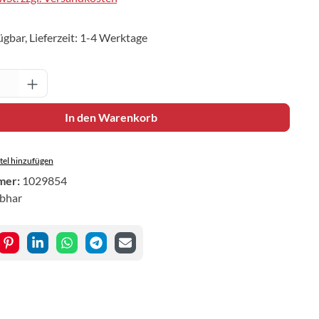
ügbar, Lieferzeit: 1-4 Werktage
Anzahl: Gib den gewünschten Wert ein oder 
In den Warenkorb
el hinzufügen
mer:
1029854
ibhar