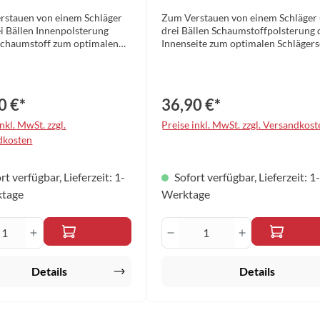
rstauen von einem Schläger
Zum Verstauen von einem Schläger
i Bällen Innenpolsterung
drei Bällen Schaumstoffpolsterung 
Schaumstoff zum optimalen
Innenseite zum optimalen Schlägers
rschutz Verstärkte Ecken
Verstärkte Ecken Strukturierte Obe
0,5 x 23,5 x 5,5 cm Farbe:
Maße: 30,5 x 23,5 x 5,5 cm Farbe: si
terial: Aluminium
Material: Aluminium
0 €*
36,90 €*
nkl. MwSt. zzgl.
Preise inkl. MwSt. zzgl. Versandkost
dkosten
rt verfügbar, Lieferzeit: 1-
Sofort verfügbar, Lieferzeit: 1
ktage
Werktage
en Wert ein oder benutze die Schaltfläche
ukt Anzahl: Gib den gewünschten Wert ein 
Produkt Anzahl: Gib 
Details
Details