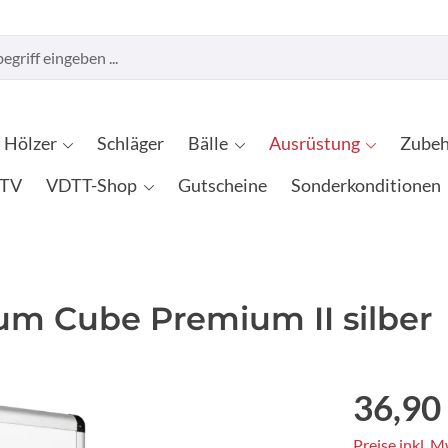
Hölzer
Schläger
Bälle
Ausrüstung
Zubeh
TV
VDTT-Shop
Gutscheine
Sonderkonditionen
lum Cube Premium II silber
36,90
Preise inkl. 