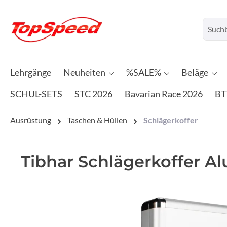
Lehrgänge
Neuheiten
%SALE%
Beläge
SCHUL-SETS
STC 2026
Bavarian Race 2026
BT
Ausrüstung
Taschen & Hüllen
Schlägerkoffer
Tibhar Schlägerkoffer A
Bildergalerie überspringen