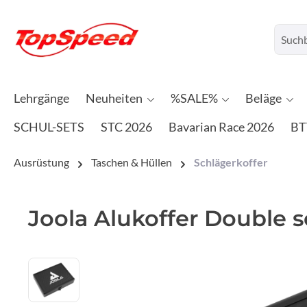
Lehrgänge
Neuheiten
%SALE%
Beläge
SCHUL-SETS
STC 2026
Bavarian Race 2026
BT
Ausrüstung
Taschen & Hüllen
Schlägerkoffer
Joola Alukoffer Double 
Bildergalerie überspringen