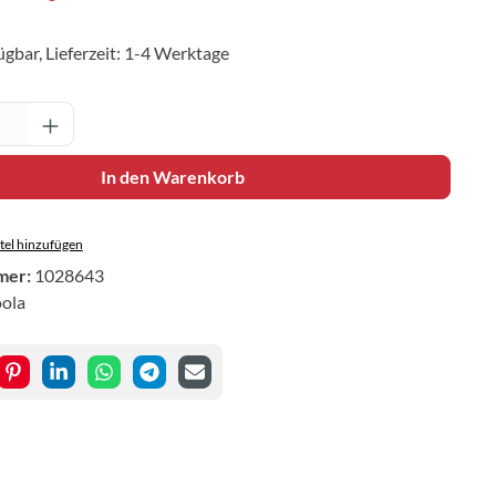
ügbar, Lieferzeit: 1-4 Werktage
Anzahl: Gib den gewünschten Wert ein oder 
In den Warenkorb
el hinzufügen
mer:
1028643
oola