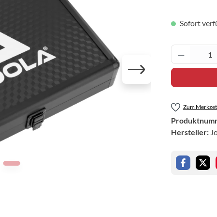
Sofort verf
Produkt 
Zum Merkzett
Produktnum
Hersteller:
J