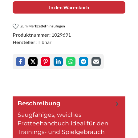
In den Warenkorb
Zum Merkzettel hinzufügen
Produktnummer:
1029691
Hersteller:
Tibhar
Beschreibung
Saugfähiges, weiches
Frotteehandtuch Ideal für den
Trainings- und Spielgebrauch