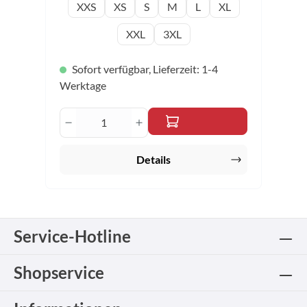
auswählen
Konfektionsgröße
XXS
XS
S
M
L
XL
XXL
3XL
Sofort verfügbar, Lieferzeit: 1-4
Werktage
Produkt Anzahl: Gib den gewünschten 
Details
Service-Hotline
Shopservice