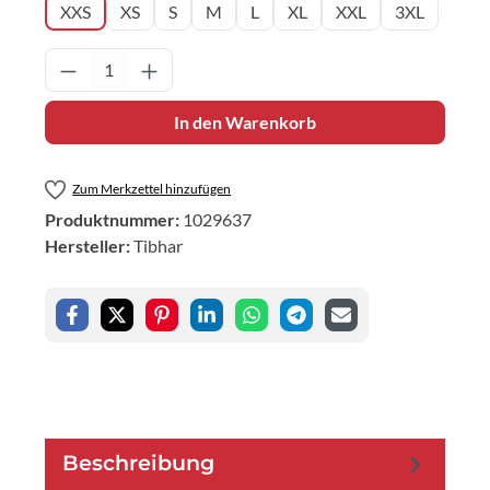
XXS
XS
S
M
L
XL
XXL
3XL
Produkt Anzahl: Gib den gewünschten Wert 
In den Warenkorb
Zum Merkzettel hinzufügen
Produktnummer:
1029637
Hersteller:
Tibhar
Beschreibung