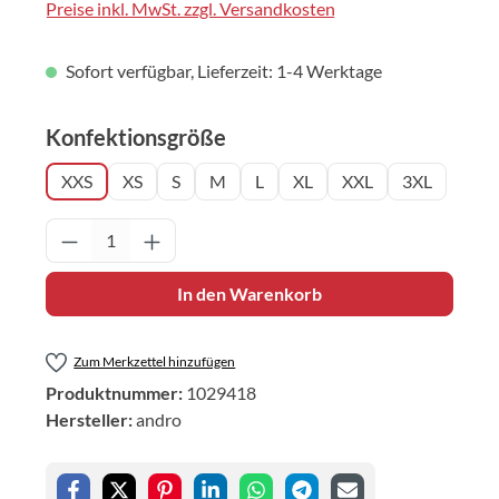
Preise inkl. MwSt. zzgl. Versandkosten
Sofort verfügbar, Lieferzeit: 1-4 Werktage
auswählen
Konfektionsgröße
XXS
XS
S
M
L
XL
XXL
3XL
Produkt Anzahl: Gib den gewünschten Wert 
In den Warenkorb
Zum Merkzettel hinzufügen
Produktnummer:
1029418
Hersteller:
andro