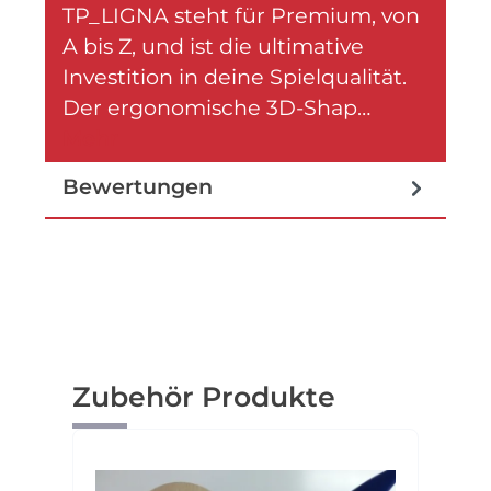
TP_LIGNA steht für Premium, von
A bis Z, und ist die ultimative
Investition in deine Spielqualität.
Der ergonomische 3D-Shap…
Mehr
Bewertungen
Produktgalerie überspringen
Zubehör Produkte