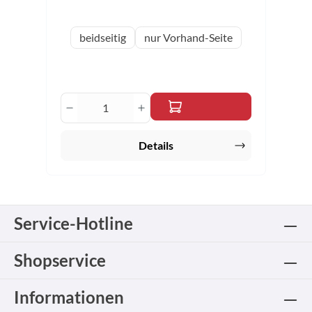
auswählen
Variante
beidseitig
nur Vorhand-Seite
Produkt Anzahl: Gib den gewünschten 
Details
Service-Hotline
Shopservice
Informationen