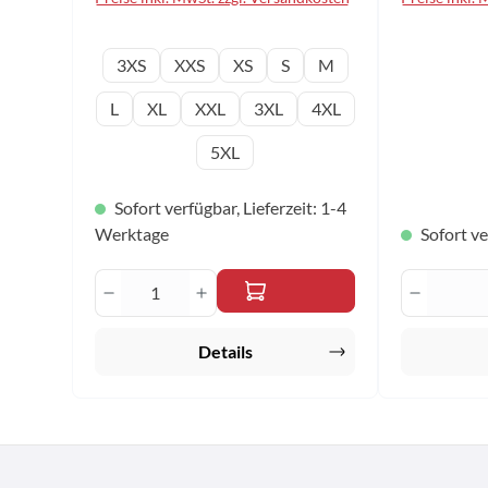
auswählen
Konfektionsgröße
Konfek
3XS
XXS
XS
S
M
L
XL
XXL
3XL
4XL
5XL
Sofort verfügbar, Lieferzeit: 1-4
Werktage
Sofort ve
Produkt Anzahl: Gib den gewünscht
Produkt
Details