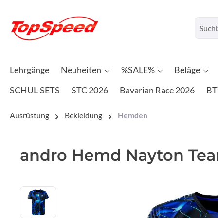
Lehrgänge
Neuheiten
%SALE%
Beläge
SCHUL-SETS
STC 2026
Bavarian Race 2026
BT
Ausrüstung
Bekleidung
Hemden
andro Hemd Nayton Tea
Bildergalerie überspringen