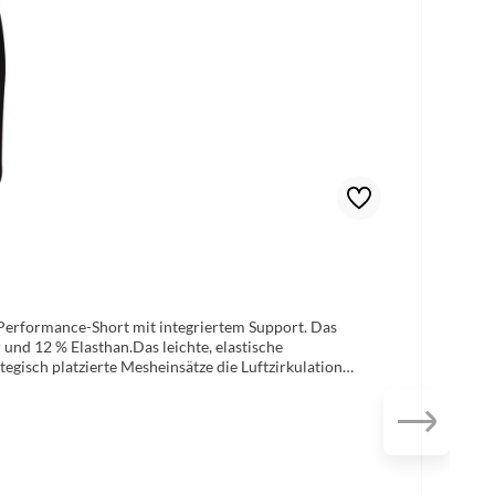
r Performance-Short mit integriertem Support. Das
und 12 % Elasthan.Das leichte, elastische
egisch platzierte Mesheinsätze die Luftzirkulation
etchmaterial sorgt für besonders viel Bewegungsfreiheit.
ekt kombinierbar zur andro Pro und Team Line. Material:
 Polyester, 12% Elasthan, functional indoor fabrics