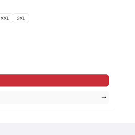
XXL
3XL
n um die Anzahl zu erhöhen oder zu reduzi
r benutze die Schaltflächen um die Anzahl 