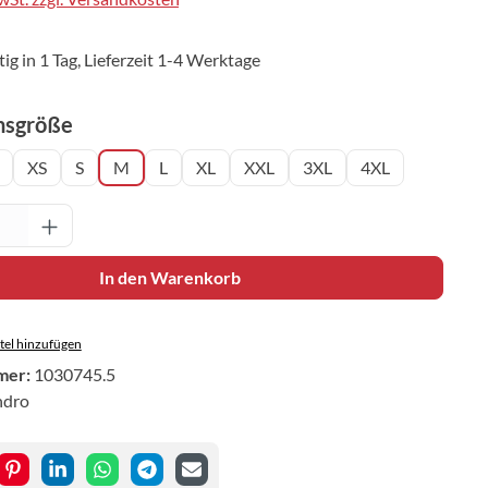
ig in 1 Tag, Lieferzeit 1-4 Werktage
auswählen
nsgröße
XS
S
M
L
XL
XXL
3XL
4XL
Anzahl: Gib den gewünschten Wert ein oder 
In den Warenkorb
el hinzufügen
mer:
1030745.5
ndro