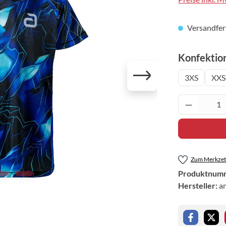
Versandfert
Konfektio
3XS
XXS
Produkt 
Zum Merkzett
Produktnum
Hersteller:
a