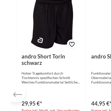
andro Short Torin
andro S
schwarz
Hoher Tragekomfort durch
Funktionaler
Tischtennis spezifischen Schnitt
Obermaterial
Weiches Funktionsmaterial Seitliche
Funktionsmat
Eingrifftaschen Eastischer Bund mit
verbessern. 
Kordelzug Material: 100% Polyester
Der elastisc
Mikrofaser, functional indoor fabrics
Obermaterial
Funktionsfaser Größen: 3XS – 5XL
Funktionsfas
29,95 €*
44,95 €
Farbe: schwarz
Preise inkl. MwSt. zzgl. Versandkosten
Preise inkl.