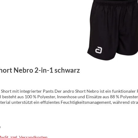
hort Nebro 2-in-1 schwarz
 Short mit integrierter Pants Der andro Short Nebro ist ein funktionale
 besteht aus 100 % Polyester, Innenhose und Einsätze aus 88 % Polyester 
erial unterstützt ein effizientes Feuchtigkeitsmanagement, während strat
Die integrierte Pants bietet zusätzlichen Halt und Schutz, das 4-Wege-Str
he Bund mit Kordelzug ermöglicht eine einfache Weitenregulierung. Perf
: 100% Poylester, Innenhose: 88% Polyester, 12% Elasthan, Einsätze: 88%
er Größen: 3XS – 5XL Farbe: schwarz
*
 MwSt. zzgl. Versandkosten