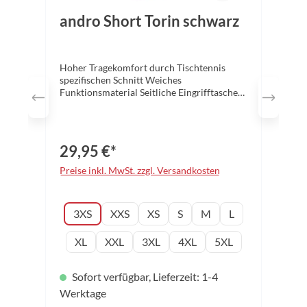
andro Short Torin schwarz
Hoher Tragekomfort durch Tischtennis
spezifischen Schnitt Weiches
Funktionsmaterial Seitliche Eingrifftaschen
Eastischer Bund mit Kordelzug Material:
100% Polyester Mikrofaser, functional
indoor fabrics Funktionsfaser Größen: 3XS
– 5XL Farbe: schwarz
29,95 €*
Preise inkl. MwSt. zzgl. Versandkosten
auswählen
Konfektionsgröße
3XS
XXS
XS
S
M
L
XL
XXL
3XL
4XL
5XL
Sofort verfügbar, Lieferzeit: 1-4
Werktage