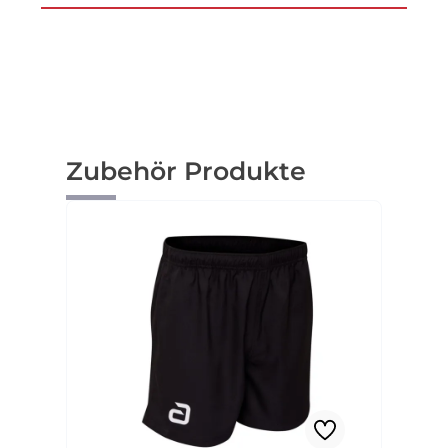
Produktgalerie überspringen
Zubehör Produkte