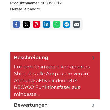
Produktnummer:
1030530.12
Hersteller:
andro
Beschreibung
Für den Teamsport konzipiertes
Shirt, das alle Ansprüche vereint
Atmungsaktive indoorDRY
RECYCO Funktionsfaser aus
mindeste…
Mehr
Bewertungen