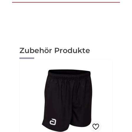
Produktgalerie überspringen
Zubehör Produkte