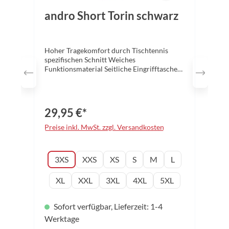
andro Short Torin schwarz
Hoher Tragekomfort durch Tischtennis
spezifischen Schnitt Weiches
Funktionsmaterial Seitliche Eingrifftaschen
Eastischer Bund mit Kordelzug Material:
100% Polyester Mikrofaser, functional
indoor fabrics Funktionsfaser Größen: 3XS
– 5XL Farbe: schwarz
29,95 €*
Preise inkl. MwSt. zzgl. Versandkosten
auswählen
Konfektionsgröße
3XS
XXS
XS
S
M
L
XL
XXL
3XL
4XL
5XL
Sofort verfügbar, Lieferzeit: 1-4
Werktage