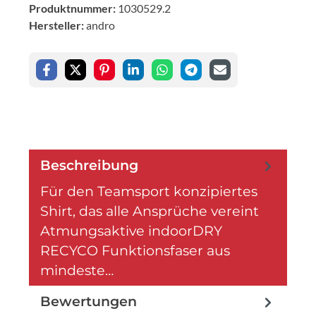
Produktnummer:
1030529.2
Hersteller:
andro
Beschreibung
Für den Teamsport konzipiertes
Shirt, das alle Ansprüche vereint
Atmungsaktive indoorDRY
RECYCO Funktionsfaser aus
mindeste…
Mehr
Bewertungen