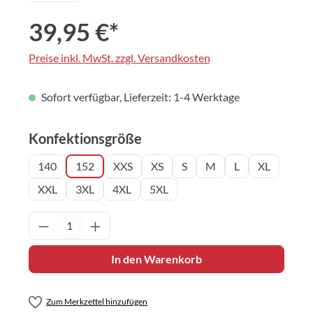
39,95 €*
Preise inkl. MwSt. zzgl. Versandkosten
Sofort verfügbar, Lieferzeit: 1-4 Werktage
auswählen
Konfektionsgröße
140
152
XXS
XS
S
M
L
XL
XXL
3XL
4XL
5XL
Produkt Anzahl: Gib den gewünschten Wert 
In den Warenkorb
Zum Merkzettel hinzufügen