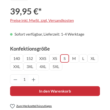
39,95 €*
Preise inkl. MwSt. zzgl. Versandkosten
Sofort verfügbar, Lieferzeit: 1-4 Werktage
auswählen
Konfektionsgröße
140
152
XXS
XS
S
M
L
XL
XXL
3XL
4XL
5XL
Produkt Anzahl: Gib den gewünschten Wert 
In den Warenkorb
Zum Merkzettel hinzufügen