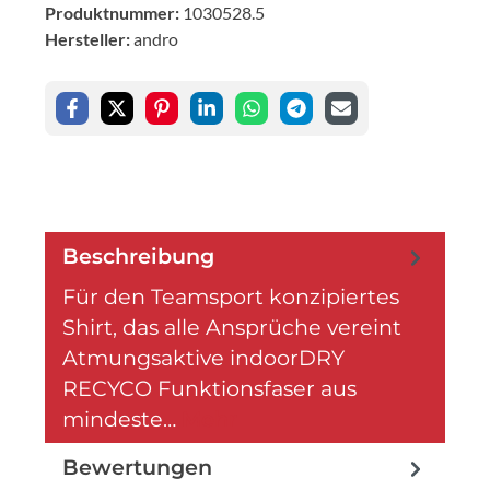
Produktnummer:
1030528.5
Hersteller:
andro
Beschreibung
Für den Teamsport konzipiertes
Shirt, das alle Ansprüche vereint
Atmungsaktive indoorDRY
RECYCO Funktionsfaser aus
mindeste…
Mehr
Bewertungen