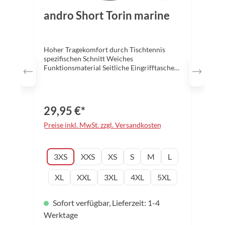
andro Short Torin marine
Hoher Tragekomfort durch Tischtennis
spezifischen Schnitt Weiches
Funktionsmaterial Seitliche Eingrifftaschen
Eastischer Bund mit Kordelzug Material:
100% Polyester Mikrofaser, functional
indoor fabrics Funktionsfaser Größen: 3XS
– 5XL Farbe: marine
29,95 €*
Preise inkl. MwSt. zzgl. Versandkosten
auswählen
Konfektionsgröße
3XS
XXS
XS
S
M
L
XL
XXL
3XL
4XL
5XL
Sofort verfügbar, Lieferzeit: 1-4
Werktage