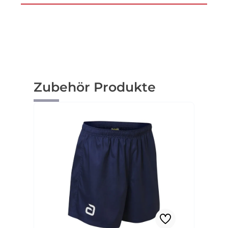
Produktgalerie überspringen
Zubehör Produkte