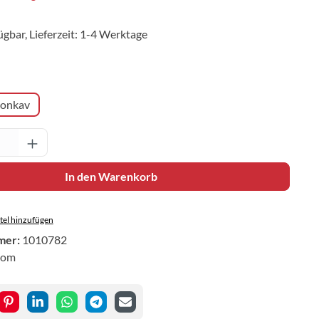
ügbar, Lieferzeit: 1-4 Werktage
uswählen
onkav
Anzahl: Gib den gewünschten Wert ein oder 
In den Warenkorb
el hinzufügen
mer:
1010782
iom