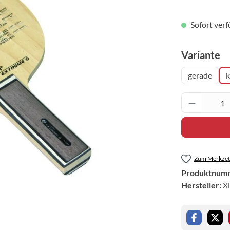
Sofort verf
a
Variante
gerade
k
Produkt 
Zum Merkzett
Produktnum
Hersteller:
X