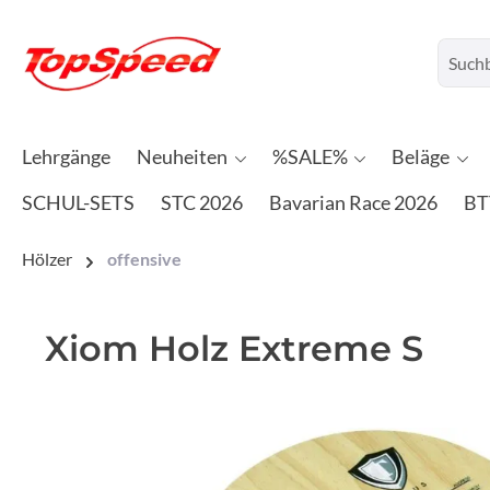
Lehrgänge
Neuheiten
%SALE%
Beläge
SCHUL-SETS
STC 2026
Bavarian Race 2026
BT
Hölzer
offensive
Xiom Holz Extreme S
Bildergalerie überspringen