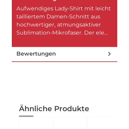
Aufwendiges Lady-Shirt mit leicht
tailliertem Damen-Schnitt aus
hochwertiger, atmungsaktiver
Sublimation-Mikrofaser. Der ele…
Mehr
Bewertungen
Produktgalerie überspringen
Ähnliche Produkte