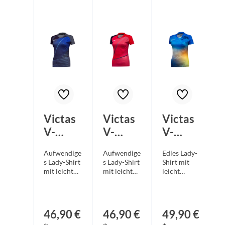
Victas
Victas
Victas
V-
V-
V-
Ladysh
Ladysh
Ladysh
Aufwendige
Aufwendige
Edles Lady-
irt 237
irt 237
irt 235
s Lady-Shirt
s Lady-Shirt
Shirt mit
schwar
rot
blau
mit leicht
mit leicht
leicht
a
tailliertem
tailliertem
tailliertem
a
z
Damen-
Damen-
Damen-
v
Schnitt aus
Schnitt aus
Schnitt aus
hochwertig
hochwertig
neuartiger
46,90 €
46,90 €
49,90 €
er,
er,
Mesh-
F