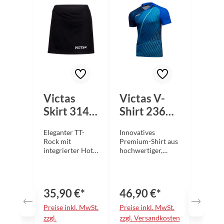
Victas
Victas V-
Skirt 314
Shirt 236
schwarz
blau
Eleganter TT-
Innovatives
Rock mit
Premium-Shirt aus
integrierter Hot-
hochwertiger,
Pants aus
atmungsaktiver
elastischem
Sublimation-
Lycra-Material.
Mikrofaser mit
Diese ultraleichte
aufwendigem
35,90 €*
46,90 €*
Funktionsfaser
Design. Der
schmiegt sich
sportlich-moderne
Preise inkl. MwSt.
Preise inkl. MwSt.
dem Körper
Schnitt und der
zzgl.
zzgl. Versandkosten
perfekt an und
komfortable