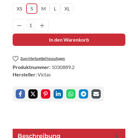
XS
S
M
L
XL
Produkt Anzahl: Gib den gewünschten Wert 
In den Warenkorb
Zum Merkzettel hinzufügen
Produktnummer:
1030889.2
Hersteller:
Victas
Beschreibung