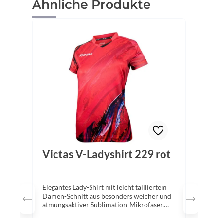
Produktgalerie überspringen
Ähnliche Produkte
Victas V-Ladyshirt 229 rot
Elegantes Lady-Shirt mit leicht tailliertem
Damen-Schnitt aus besonders weicher und
atmungsaktiver Sublimation-Mikrofaser.
Das moderne Design und die dynamische