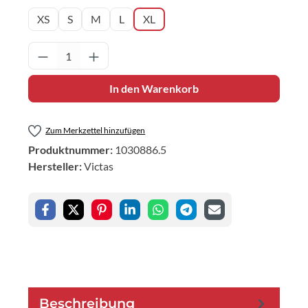
XS
S
M
L
XL
Produkt Anzahl: Gib den gewünschten Wert 
In den Warenkorb
Zum Merkzettel hinzufügen
Produktnummer:
1030886.5
Hersteller:
Victas
Beschreibung