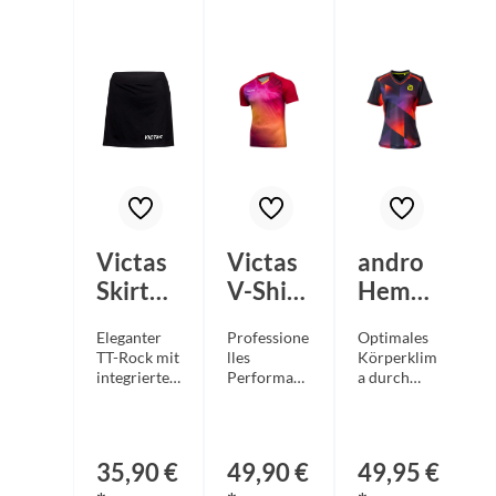
Victas
Victas
andro
Skirt
V-Shirt
Hemd
314
234 rot
Lanton
Eleganter
Professione
Optimales
schwar
Wome
TT-Rock mit
lles
Körperklim
z
n
integrierter
Performanc
a durch
Hot-Pants
e-Shirt aus
atmungsakti
schwar
aus
neuartiger
ve
z/rot
elastischem
Mesh-
indoorDRY
Lycra-
Sublimation
ECO
35,90 €
49,90 €
49,95 €
Material.
-Mikrofaser
Funktionsfa