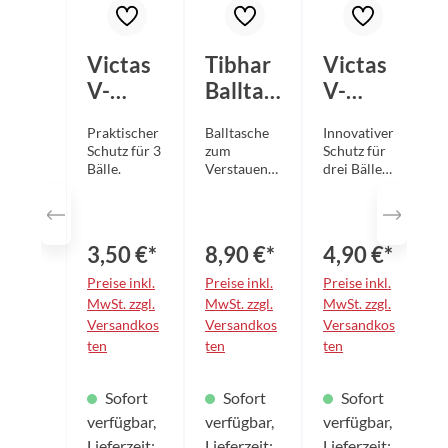
Victas
Tibhar
Victas
V-
Balltas
V-
Ballsaf
che
Ballsaf
Praktischer
Balltasche
Innovativer
P
e
Hexa
e Pro
Schutz für 3
zum
Schutz für
S
schwar
schwar
schwar
Bälle.
Verstauen
drei Bälle
B
von drei TT-
mit
z
z
z
Bällen
praktische
Oberfläche
m
im neuen,
Karabinerh
3,50 €*
8,90 €*
4,90 €*
modernen
aken.
HEXA-
Preise inkl.
Preise inkl.
Preise inkl.
P
Design
MwSt. zzgl.
MwSt. zzgl.
MwSt. zzgl.
M
Praktische
Versandkos
Versandkos
Versandkos
Befestigung
ten
ten
ten
t
durch
integrierten
Karabinerh
Sofort
Sofort
Sofort
aken
verfügbar,
Trageschlau
verfügbar,
verfügbar,
v
fe TIBHAR-
Lieferzeit:
Lieferzeit:
Lieferzeit:
L