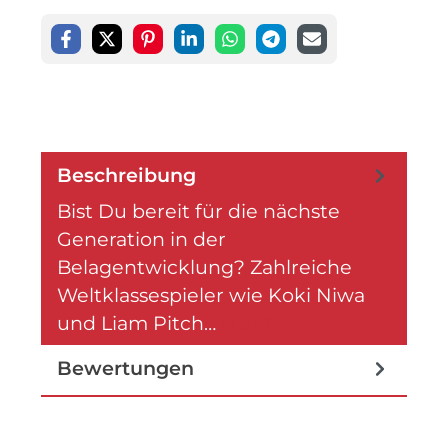
Beschreibung
Bist Du bereit für die nächste
Generation in der
Belagentwicklung? Zahlreiche
Weltklassespieler wie Koki Niwa
und Liam Pitch…
Mehr
Bewertungen