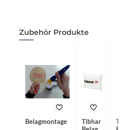
Produktgalerie überspringen
Zubehör Produkte
Belagmontage
Tibhar
Tibh
Belagre
Bela