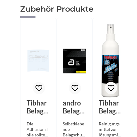
Produktgalerie überspringen
Zubehör Produkte
Tibhar
andro
Tibhar
Belagsc
Belagsc
Belagre
hutzfol
hutzfol
iniger
Die
Selbstklebe
Reinigungs
1
ie
ie "Get
Pumps
Adhäsionsf
nde
mittel zur
Fresh
The
pray
olie sollten
Belagschutz
lösungsmitt