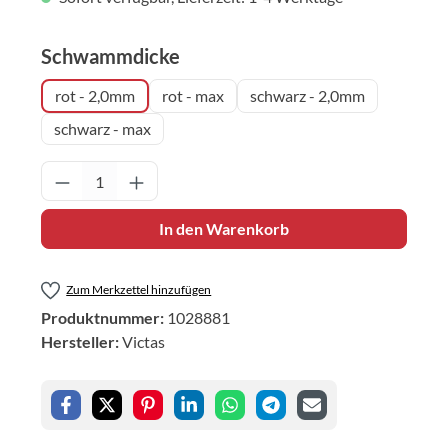
auswählen
Schwammdicke
rot - 2,0mm
rot - max
schwarz - 2,0mm
schwarz - max
Produkt Anzahl: Gib den gewünschten Wert 
In den Warenkorb
Zum Merkzettel hinzufügen
Produktnummer:
1028881
Hersteller:
Victas