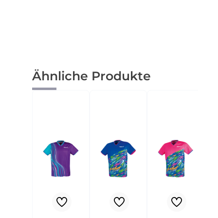
Produktgalerie überspringen
Ähnliche Produkte