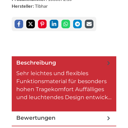
Hersteller:
Tibhar
Beschreibung
Sehr leichtes und flexibles
Funktionsmaterial für besonders
hohen Tragekomfort Auffälliges
und leuchtendes Design entwick…
Mehr
Bewertungen