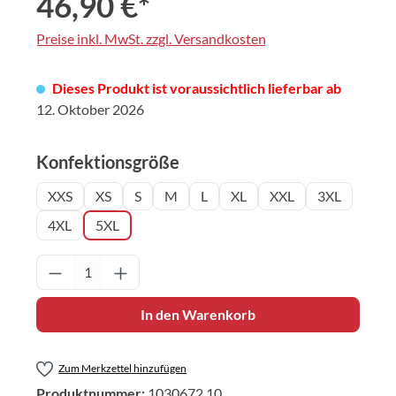
46,90 €*
Preise inkl. MwSt. zzgl. Versandkosten
Dieses Produkt ist voraussichtlich lieferbar ab
12. Oktober 2026
auswählen
Konfektionsgröße
XXS
XS
S
M
L
XL
XXL
3XL
4XL
5XL
Produkt Anzahl: Gib den gewünschten Wert 
In den Warenkorb
Zum Merkzettel hinzufügen
Produktnummer:
1030672.10