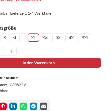
ügbar, Lieferzeit: 1-4 Werktage
auswählen
nsgröße
S
M
L
XL
XXL
3XL
4XL
5XL
Anzahl: Gib den gewünschten Wert ein oder 
In den Warenkorb
el hinzufügen
mer:
1030822.6
ibhar