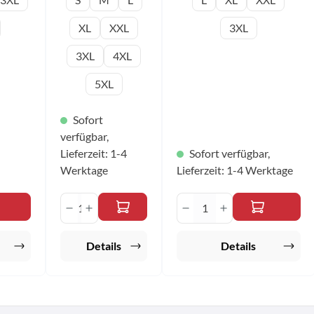
Ärmeln Material:
92% Polyester, 8% Spandex
100% Polyester
Farbe: rot Größen: 2XS -
XL
XXL
3XL
Farbe: rot/blau
3XL
Größen: 2XS - 4XL
3XL
4XL
5XL
Sofort
verfügbar,
Lieferzeit: 1-4
Sofort verfügbar,
Werktage
Lieferzeit: 1-4 Werktage
en Wert ein oder benutze die Schaltfläche
l: Gib den gewünschten Wert ein oder benut
Produkt Anzahl: Gib den gewünscht
Produkt Anzahl: Gi
Details
Details