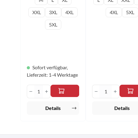
Größen: 2XS - 5XL
2XS - 5XL
XXL
3XL
4XL
4XL
5XL
5XL
Sofort verfügbar,
Lieferzeit: 1-4 Werktage
Produkt Anzahl: Gib den gewünscht
Produkt Anzah
Details
Details