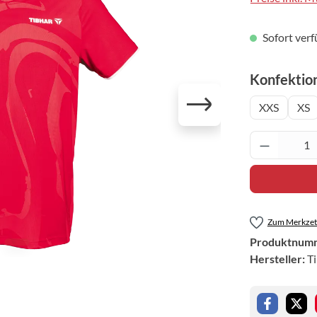
Sofort verf
Konfektio
XXS
XS
Produkt 
Zum Merkzett
Produktnum
Hersteller:
T