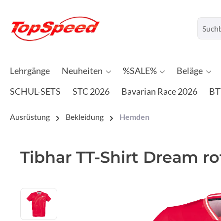
Lehrgänge
Neuheiten
%SALE%
Beläge
SCHUL-SETS
STC 2026
Bavarian Race 2026
BT
Ausrüstung
Bekleidung
Hemden
Tibhar TT-Shirt Dream ro
Bildergalerie überspringen