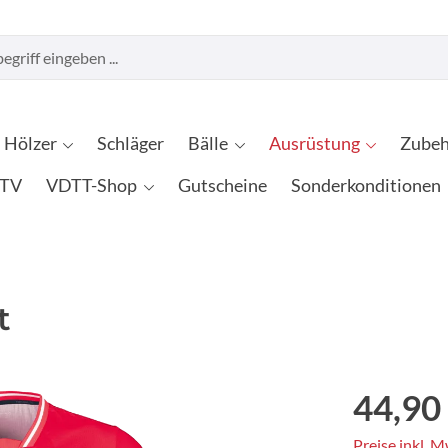
Hölzer
Schläger
Bälle
Ausrüstung
Zubeh
TV
VDTT-Shop
Gutscheine
Sonderkonditionen
t
44,90
Preise inkl. 