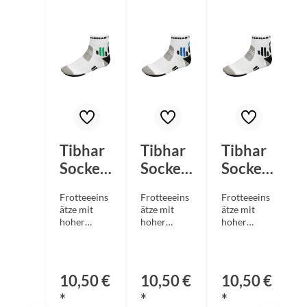
Tibhar
Tibhar
Tibhar
Socke
Socke
Socke
Tech II
Tech II
Tech II
Frotteeeins
Frotteeeins
Frotteeeins
weiß/s
weiß/s
weiß/s
ätze mit
ätze mit
ätze mit
chwarz
chwarz
chwarz
hoher
hoher
hoher
Dichte
Dichte
Dichte
/grün
/blau
stabilisieren
stabilisieren
stabilisieren
den Fuß
den Fuß
den Fuß
und die
und die
und die
10,50 €
10,50 €
10,50 €
Gelenke bei
Gelenke bei
Gelenke bei
dynamische
dynamische
dynamische
*
*
*