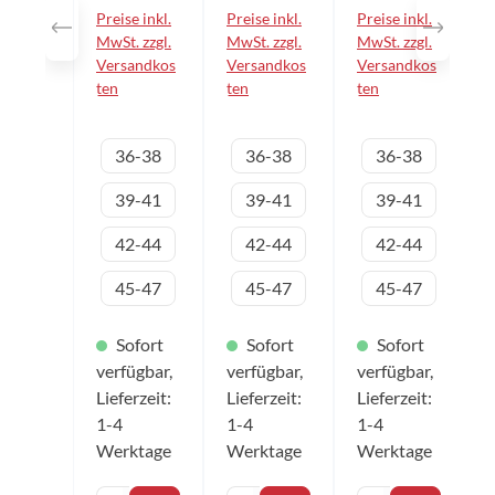
n
n
n
Preise inkl.
Preise inkl.
Preise inkl.
Bewegunge
Bewegunge
Bewegunge
n Technisch
MwSt. zzgl.
n Technisch
MwSt. zzgl.
n Technisch
MwSt. zzgl.
hochwertig
hochwertig
hochwertig
Versandkos
Versandkos
Versandkos
e und
e und
e und
ten
ten
ten
formstabile
formstabile
formstabile
Socke durch
Socke durch
Socke durch
Verwendun
Verwendun
Verwendun
auswählen
auswählen
aus
Variante
Variante
Variante
36-38
36-38
36-38
g
g
g
verschieden
verschieden
verschieden
39-41
39-41
39-41
er
er
er
Funktionsm
Funktionsm
Funktionsm
aterialien
aterialien
aterialien
42-44
42-44
42-44
Optimaler
Optimaler
Optimaler
Feuchtigkei
Feuchtigkei
Feuchtigkei
45-47
45-47
45-47
tsabtranspo
tsabtranspo
tsabtranspo
rt Flache
rt Flache
rt Flache
Nähte
Nähte
Nähte
Sofort
Sofort
Sofort
sorgen für
sorgen für
sorgen für
verfügbar,
verfügbar,
verfügbar,
einen
einen
einen
Lieferzeit:
Lieferzeit:
Lieferzeit:
besonderen
besonderen
besonderen
Tragekomfo
Tragekomfo
Tragekomfo
1-4
1-4
1-4
rt
rt
rt
Werktage
Werktage
Werktage
Anatomisch
Anatomisch
Anatomisch
er Schnitt
er Schnitt
er Schnitt