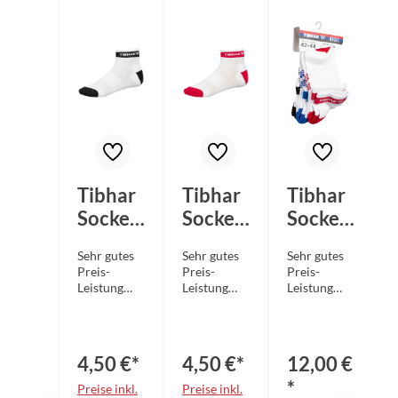
Tibhar
Tibhar
Tibhar
Socke
Socke
Socke
Basic
Basic
Basic
Sehr gutes
Sehr gutes
Sehr gutes
weiß/s
weiß/r
3er
Preis-
Preis-
Preis-
chwarz
ot
Pack
Leistung
Leistung
Leistung
Verhältnis
Verhältnis
Verhältnis
Atmungsakt
Atmungsakt
Atmungsakt
ives,
ives,
ives,
formstabile
formstabile
formstabile
4,50 €*
4,50 €*
12,00 €
s
s
s
Funktionsm
Funktionsm
Funktionsm
*
Preise inkl.
Preise inkl.