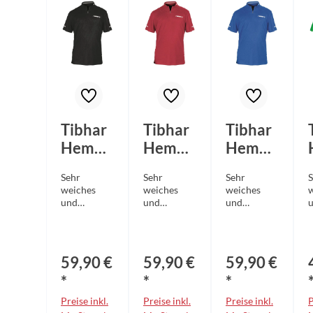
Tibhar
Tibhar
Tibhar
Hemd
Hemd
Hemd
Osmiu
Osmiu
Osmiu
Sehr
Sehr
Sehr
S
m
m rot
m blau
weiches
weiches
weiches
schwar
und
und
und
u
flexibles
flexibles
flexibles
z
Polyesterge
Polyesterge
Polyesterge
a
webe mit
webe mit
webe mit
hochwertig
hochwertig
hochwertig
59,90 €
59,90 €
59,90 €
em und
em und
em und
aufwendige
aufwendige
aufwendige
r
*
*
*
m
m
m
V
Preise inkl.
Preise inkl.
Preise inkl.
P
Stoffdesign
Stoffdesign
Stoffdesign
A