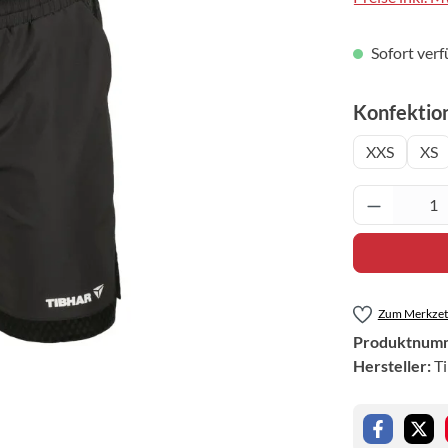
Sofort verf
Konfektio
XXS
XS
Produkt 
Zum Merkzett
Produktnum
Hersteller:
T