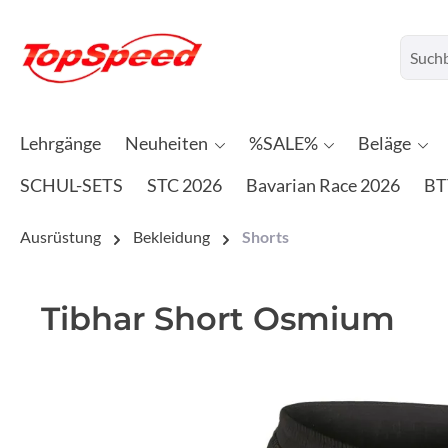
Lehrgänge
Neuheiten
%SALE%
Beläge
SCHUL-SETS
STC 2026
Bavarian Race 2026
BT
Ausrüstung
Bekleidung
Shorts
Tibhar Short Osmium
Bildergalerie überspringen