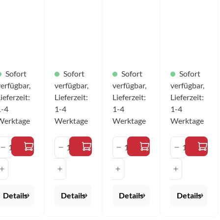
60%
60%
60%
2XS - 3XL
olyester,
Polyester,
Polyester,
40%
40%
40%
Polyamide
Polyamide
Polyamide
arbe: grün
Farbe: rot
Farbe: blau
Größen:
Größen:
Größen:
XS - 5XL
2XS - 5XL
2XS - 5XL
Sofort
Sofort
Sofort
Sofort
erfügbar,
verfügbar,
verfügbar,
verfügbar,
ieferzeit:
Lieferzeit:
Lieferzeit:
Lieferzeit:
1-4
1-4
1-4
1-4
Werktage
Werktage
Werktage
Werktage
en Wert ein oder benutze die Schaltfläche
n gewünschten Wert ein oder benutze die S
ahl: Gib den gewünschten Wert ein oder be
Produkt Anzahl: Gib den gewünschten Wert e
Produkt Anzahl: Gib den gewünsc
Produkt Anzahl: Gib 
Produkt A
Details
Details
Details
Details