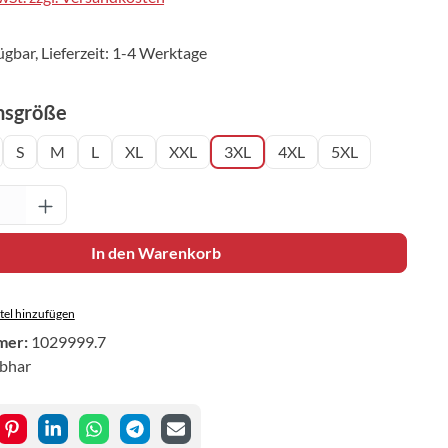
ügbar, Lieferzeit: 1-4 Werktage
auswählen
nsgröße
S
M
L
XL
XXL
3XL
4XL
5XL
Anzahl: Gib den gewünschten Wert ein oder 
In den Warenkorb
el hinzufügen
mer:
1029999.7
ibhar