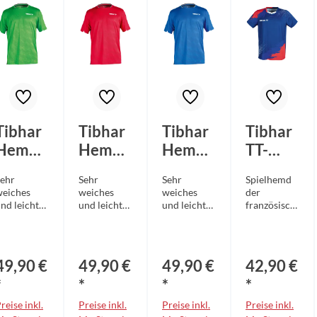
Tibhar
Tibhar
Tibhar
Tibhar
Hemd
Hemd
Hemd
TT-
Jura
Jura
Jura
Shirt
ehr
Sehr
Sehr
Spielhemd
grün
rot
blau
France
weiches
weiches
weiches
der
blau/ro
nd leichtes
und leichtes
und leichtes
französisch
Funktionsm
Funktionsm
Funktionsm
en
t
terial für
aterial für
aterial für
Nationalma
besonders
besonders
besonders
nnschaft
hohen
hohen
hohen
Leichtes
49,90 €
49,90 €
49,90 €
42,90 €
Tragekomfo
Tragekomfo
Tragekomfo
und
t Dezenter
rt Dezenter
rt Dezenter
anpassungsf
*
*
*
*
-
V-
V-
ähiges
reise inkl.
Preise inkl.
Preise inkl.
Preise inkl.
usschnitt
Ausschnitt
Ausschnitt
Polyesterm