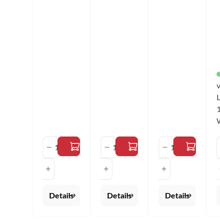
auf den
auf den
auf den
Ärmeln In
Ärmeln In
Ärmeln In
P
den Stoff
den Stoff
den Stoff
eingearbeit
eingearbeit
eingearbeit
ete Muster
ete Muster
ete Muster
F
und
und
und
Strukturen
Strukturen
Strukturen
2
Material:
Material:
Material:
100%
100%
100%
Polyester
Polyester
Polyester
v
Farbe:
Farbe: rot
Farbe: blau
L
schwarz
Größen:
Größen:
Größen:
2XS - 5XL
2XS - 5XL
2XS - 5XL
Produkt Anzahl: Gib den gewünscht
Produkt Anzahl: Gib de
Produkt Anz
Details
Details
Details