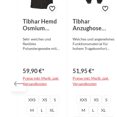
Tibhar Hemd
Tibhar
Osmium
Anzughose
schwarz
Osmium
Sehr weiches und
Weiches und angenehmes
schwarz
flexibles
Funktionsmaterial für
Polyestergewebe mit
hohem Tragekomfort
hochwertigem und
Dezentes, aber
aufwendigem
hochwertiges und
Stoffdesign sorgt für
aufwendiges Stoffdesign
besonders angenehmes
mit Mustern und
59,90 €*
51,95 €*
Tragegefühl Kleiner
Strukturen
Stehkragen mit
Eingearbeitetes
Preise inkl. MwSt. zzgl.
Preise inkl. MwSt. zzgl.
praktischem
Schweißabsorptionsband
Versandkosten
Versandkosten
Reißverschluss
im Nackenbereich Zwei
Eingearbeitetes
seitliche Taschen mit
Schweißabsorptionsba
Reißverschluss jeweils an
auswählen
Konfektionsgröße
Konfektionsgrö
XXS
XS
S
XXS
XS
S
nd im Nackenbereich
Jacke und Hose
Ergonomischer Schnitt
Elastischer Hosenbund
mit Seitenschlitz
mit Ziehkordel
M
L
XL
M
L
XL
Dezentes Printdesign
Beinabschluss mit