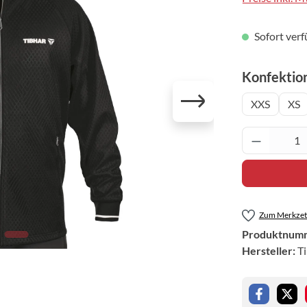
Sofort verf
Konfektio
XXS
XS
Produkt 
Zum Merkzett
Produktnum
Hersteller:
T