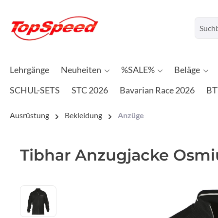
Lehrgänge
Neuheiten
%SALE%
Beläge
SCHUL-SETS
STC 2026
Bavarian Race 2026
BT
Ausrüstung
Bekleidung
Anzüge
Tibhar Anzugjacke Osm
Bildergalerie überspringen