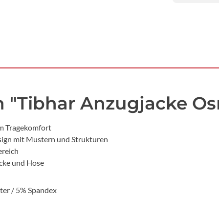
n "Tibhar Anzugjacke O
m Tragekomfort
sign mit Mustern und Strukturen
ereich
acke und Hose
ster / 5% Spandex