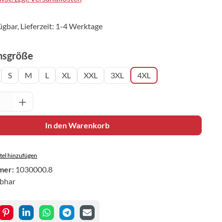
ügbar, Lieferzeit: 1-4 Werktage
auswählen
nsgröße
S
M
L
XL
XXL
3XL
4XL
Anzahl: Gib den gewünschten Wert ein oder 
In den Warenkorb
el hinzufügen
mer:
1030000.8
ibhar