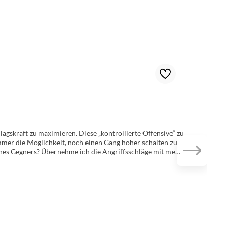
agskraft zu maximieren. Diese „kontrollierte Offensive“ zu
immer die Möglichkeit, noch einen Gang höher schalten zu
eines Gegners? Übernehme ich die Angriffsschläge mit mehr
röffne das Spiel kompromisslos offensiv?Das Libra mit
Lage, auch am Limit das Tempo noch einmal zu erhöhen –