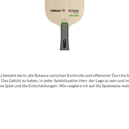
besteht darin, die Balance zwischen Kontrolle und offensiver Durchschl
 Das Gefühl zu haben, in jeder Spielsituation Herr der Lage zu sein und 
ive Spiel und die Entscheidungen: Wie reagiere ich auf die Spielweise m
 und platziert zu retournieren? Oder bestimme ich die Ballwechsel und e
alle Möglichkeiten, Ihr Spiel zu gestalten, sondern versetzt Sie in die 
n. Das Libra ZAC ist Balance in Vollendung.