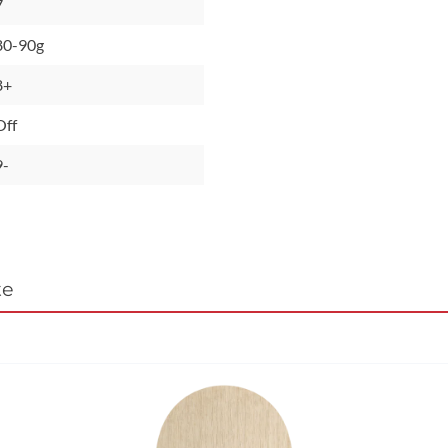
7
80-90g
8+
Off
9-
te