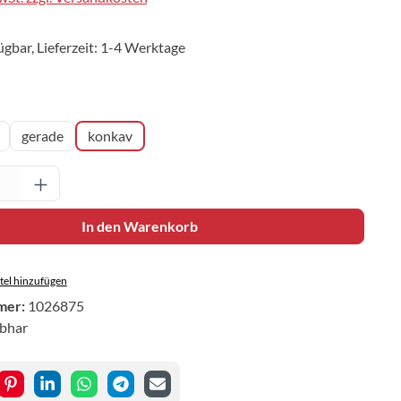
ügbar, Lieferzeit: 1-4 Werktage
hlen
gerade
konkav
Anzahl: Gib den gewünschten Wert ein oder 
In den Warenkorb
el hinzufügen
mer:
1026875
ibhar