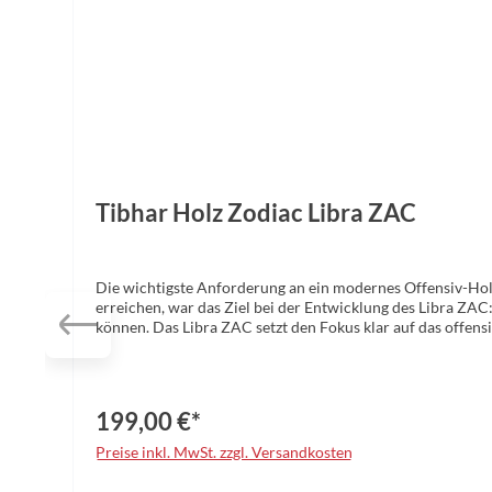
Tibhar Holz Zodiac Libra ZAC
Die wichtigste Anforderung an ein modernes Offensiv-Holz 
erreichen, war das Ziel bei der Entwicklung des Libra ZAC:
können. Das Libra ZAC setzt den Fokus klar auf das offens
Energie/Power oder versuche ich, die Schläge kontrolliert
seiner ZAC-Composite-Technologie bietet nicht nur gefühlt 
ohne dass Sie befürchten müssen, die Kontrolle zu verliere
199,00 €*
Preise inkl. MwSt. zzgl. Versandkosten