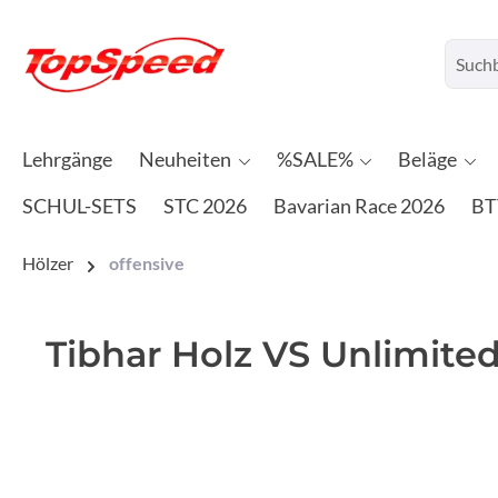
Lehrgänge
Neuheiten
%SALE%
Beläge
SCHUL-SETS
STC 2026
Bavarian Race 2026
BT
Hölzer
offensive
Tibhar Holz VS Unlimite
Bildergalerie überspringen