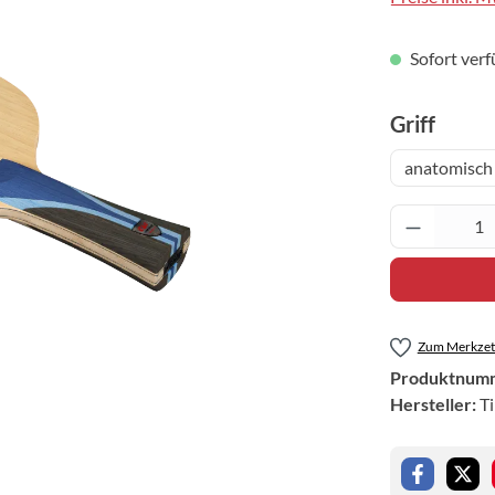
Sofort verf
auswä
Griff
anatomisch
Produkt 
Zum Merkzett
Produktnum
Hersteller:
T