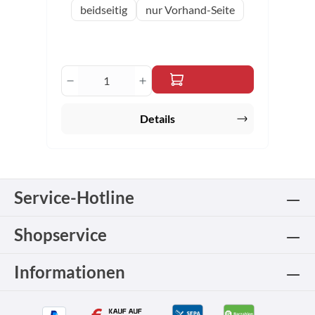
auswählen
Variante
beidseitig
nur Vorhand-Seite
Produkt Anzahl: Gib den gewünschten 
Details
Service-Hotline
Shopservice
Informationen