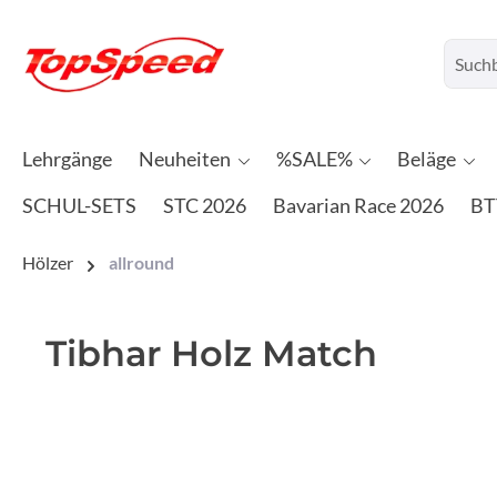
Lehrgänge
Neuheiten
%SALE%
Beläge
SCHUL-SETS
STC 2026
Bavarian Race 2026
BT
Hölzer
allround
Tibhar Holz Match
Bildergalerie überspringen