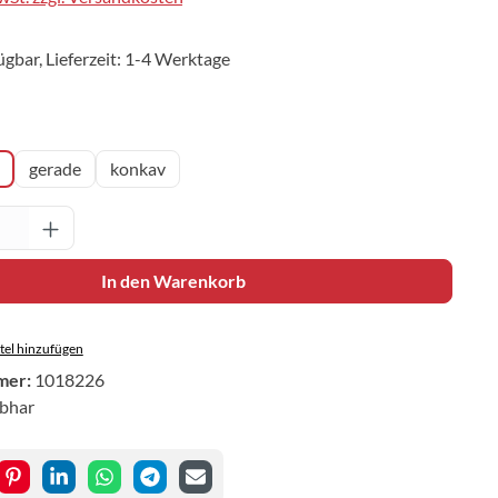
ügbar, Lieferzeit: 1-4 Werktage
uswählen
gerade
konkav
Anzahl: Gib den gewünschten Wert ein oder 
In den Warenkorb
el hinzufügen
mer:
1018226
ibhar