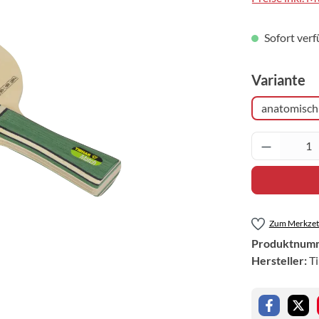
Sofort verf
a
Variante
anatomisch
Produkt 
Zum Merkzett
Produktnum
Hersteller:
T