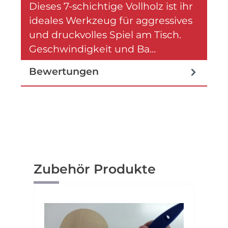
Dieses 7-schichtige Vollholz ist ihr
ideales Werkzeug für aggressives
und druckvolles Spiel am Tisch.
Geschwindigkeit und Ba…
Mehr
Bewertungen
Produktgalerie überspringen
Zubehör Produkte