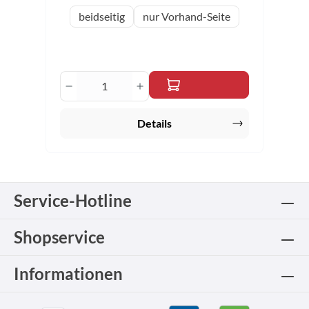
auswählen
Variante
beidseitig
nur Vorhand-Seite
Produkt Anzahl: Gib den gewünschten 
Details
Service-Hotline
Shopservice
Informationen