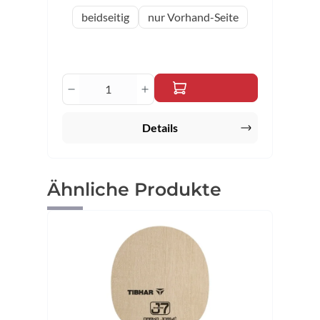
auswählen
Variante
beidseitig
nur Vorhand-Seite
Produkt Anzahl: Gib den gewünschten 
Details
Produktgalerie überspringen
Ähnliche Produkte