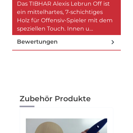
Das TIBHAR Alexis Lebrun Off ist
ein mittelhartes, 7-schichtiges
Holz für Offensiv-Spieler mit dem
speziellen Touch. Innen u…
Mehr
Bewertungen
Produktgalerie überspringen
Zubehör Produkte