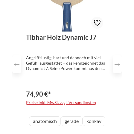
Tibhar Holz Dynamic J7
Angriffslustig, hart und dennoch mit viel
Gefühl ausgestattet – das kennzeichnet das
Dynamic J7. Seine Power kommt aus den
dickeren Kernfurnieren, während die
dünneren Aussenfurniere für die
Feinjustierung in puncto Katapult, Härte
und Kontrolle über dem Tisch sorgen. Die
74,90 €*
dynamische Kombination und die Summe
seiner Eigenschaften machen das des DJ7 zu
Preise inkl. MwSt. zzgl. Versandkosten
einer spannenden Option für alle
Offensivspieler!
auswählen
Griff
anatomisch
gerade
konkav