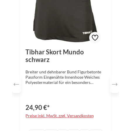
Tibhar Skort Mundo
schwarz
Breiter und dehnbarer Bund Figurbetonte
Passform Eingenähte Innenhose Weiches
Polyestermaterial für ein besonders
angenehmes Tragegefühl in mehrere
Farbvarianten erhältlich Material:
Hauptstoff: 100% Polyester Farbe: schwarz
Größen: 2XS - 3XL
24,90 €*
Preise inkl. MwSt. zzgl. Versandkosten