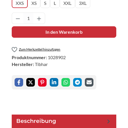
XXS
XS
S
L
XXL
3XL
Produkt Anzahl: Gib den gewünschten Wert 
In den Warenkorb
Zum Merkzettel hinzufügen
Produktnummer:
1028902
Hersteller:
Tibhar
Beschreibung