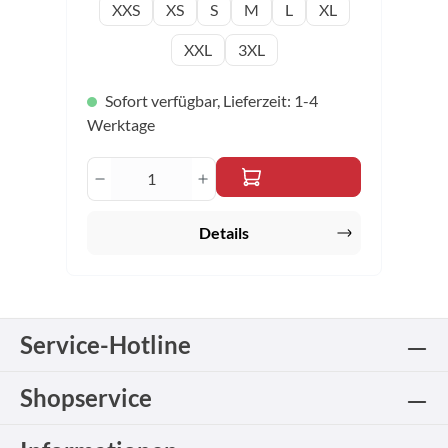
auswählen
Konfektionsgröße
XXS
XS
S
M
L
XL
XXL
3XL
Sofort verfügbar, Lieferzeit: 1-4
Werktage
Produkt Anzahl: Gib den gewünschten 
Details
Service-Hotline
Shopservice