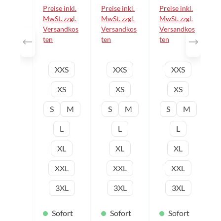
n
n
n
Preise inkl.
Preise inkl.
Preise inkl.
Lagerbestan
Lagerbestan
Lagerbestan
d
MwSt. zzgl.
d
MwSt. zzgl.
d
MwSt. zzgl.
abweichen!
abweichen!
abweichen!
Versandkos
Versandkos
Versandkos
Leichtes
Leichtes
Leichtes
ten
ten
ten
Funktionsm
Funktionsm
Funktionsm
aterial mit
aterial mit
aterial mit
hoher
hoher
hoher
auswählen
auswä
Konfektionsgröße
Konfektionsgröße
Konfektions
XXS
XXS
XXS
Atmungsakt
Atmungsakt
Atmungsakt
ivität
ivität
ivität
XS
XS
XS
Lockerer
Lockerer
Lockerer
Schnitt
Schnitt
Schnitt
erzeugt ein
erzeugt ein
erzeugt ein
S
M
S
M
S
M
angenehme
angenehme
angenehme
s
s
s
L
L
L
Tragegefühl
Tragegefühl
Tragegefühl
und
und
und
XL
XL
XL
maximale
maximale
maximale
Bewegungsf
Bewegungsf
Bewegungsf
XXL
XXL
XXL
reiheit
reiheit
reiheit
Angenehme
Angenehme
Angenehme
Raglanärme
3XL
Raglanärme
3XL
Raglanärme
3XL
l
l
l
Figurbetont
Figurbetont
Figurbetont
Sofort
Sofort
Sofort
es
es
es