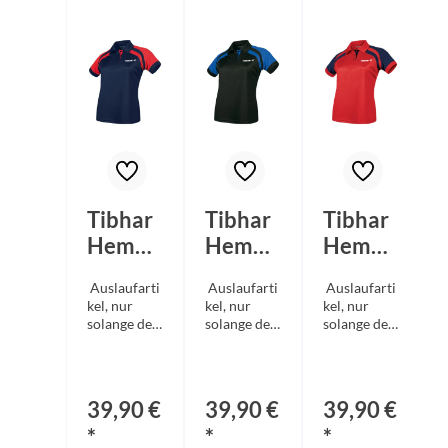
Tibhar
Tibhar
Tibhar
Hemd
Hemd
Hemd
World
World
World
Auslaufarti
Auslaufarti
Auslaufarti
Lady
Lady
Lady
kel, nur
kel, nur
kel, nur
marine
schwar
rot/ma
solange der
solange der
solange der
Vorrat
Vorrat
Vorrat
/rot
z/blau
rine
reicht! Die
reicht! Die
reicht! Die
bestellbare
bestellbare
bestellbare
Menge kann
Menge kann
Menge kann
39,90 €
39,90 €
39,90 €
vom
vom
vom
tatsächliche
tatsächliche
tatsächliche
*
*
*