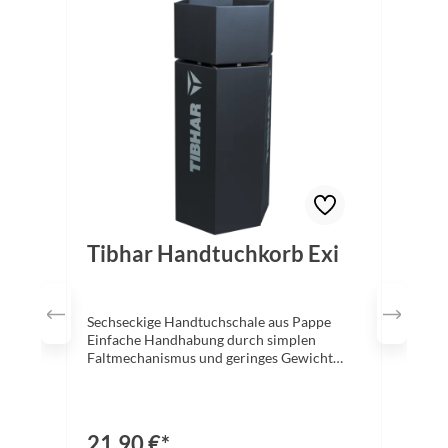
Tibhar Handtuchkorb Exi
Sechseckige Handtuchschale aus Pappe
Einfache Handhabung durch simplen
Faltmechanismus und geringes Gewicht
Größe: 77 x 31,5 x 31,5cm Material:
PappeFarbe: schwarzAchtung, dieser
Artikel ist nicht rabattfähig!
21,90 €*