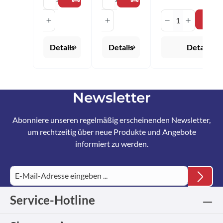
Flüssigkeit
Produkt Anza
optimal
dosieren.
Anwendung
: - Belag
Details
Details
Details
einsprühen,
gleichmäßig
die
Flüssigkeit
mit der
Newsletter
Kunstleder-
Seite
verteilen -
Abonniere unseren regelmäßig erscheinenden Newsletter,
Die übrige
um rechtzeitig über neue Produkte und Angebote
Reinigungsfl
üssigkeit
informiert zu werden.
sowie
restliche
Schmutzpar
tikel mit der
saugfähigen
Chamoisled
Service-Hotline
erseite
aufnehmen
- Der Belag