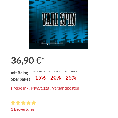
36,90 €*
ab 2 Stück
ab 4 Stück
ab 10 Stück
mit Belag
-15%
-20%
-25%
Sparpaket
Preise inkl. MwSt. zzgl. Versandkosten
Durchschnittliche Bewertung von 5 von 5 Sternen
1 Bewertung