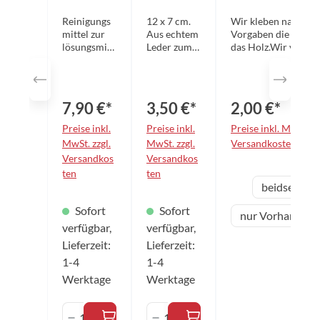
iniger
inigung
Reinigungs
12 x 7 cm.
Wir kleben nach Ihr
Pumps
sschwa
mittel zur
Aus echtem
Vorgaben die Beläge
pray
mm
lösungsmitt
Leder zum
das Holz.Wir verwe
elfreien
schonenden
VOC-freie Kleber!
250ml
(VOC-frei)
Reinigen
Pflege von
der Beläge.
Tischtennis
7,90 €*
3,50 €*
2,00 €*
belägen
aller
Preise inkl.
Preise inkl.
Preise inkl. MwSt. zz
Marken.
MwSt. zzgl.
MwSt. zzgl.
Versandkosten
Der
Versandkos
Versandkos
wirksame
ten
ten
Reiniger
aus
Variante
beidseitig
verlängert
die
Sofort
Sofort
Haltbarkeit
nur Vorhand-Se
und
verfügbar,
verfügbar,
Griffigkeit
Lieferzeit:
Lieferzeit:
der Beläge.
1-4
1-4
Mit dem
praktischen
Werktage
Werktage
Pumpspray
lässt sich
Produkt Anzahl: Gib den gewünschten 
Produkt Anzahl: Gib den 
die