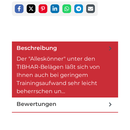
Beschreibung
Der "Alleskönner" unter den
TIBHAR-Belägen läßt sich von
Ihnen auch bei geringem
Trainingsaufwand sehr leicht
beherrschen un…
Mehr
Bewertungen