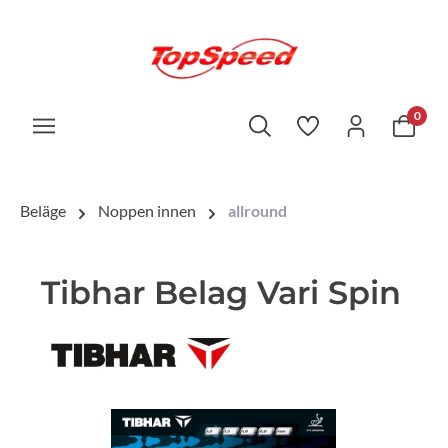
0
Beläge
Noppen innen
allround
Tibhar Belag Vari Spin
Bildergalerie überspringen