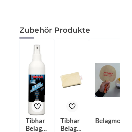
Produktgalerie überspringen
Zubehör Produkte
Tibhar
Tibhar
Belagmonta
Belagre
Belagre