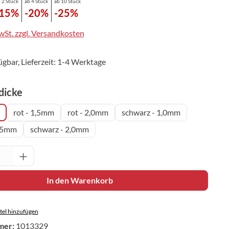
 2 Stück
ab 4 Stück
ab 10 Stück
-15%
-20%
-25%
MwSt. zzgl. Versandkosten
ügbar, Lieferzeit: 1-4 Werktage
auswählen
icke
rot - 1,5mm
rot - 2,0mm
schwarz - 1,0mm
1,5mm
schwarz - 2,0mm
Anzahl: Gib den gewünschten Wert ein oder 
In den Warenkorb
el hinzufügen
mer:
1013329