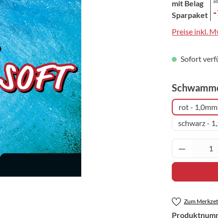
ab
mit Belag
Sparpaket
Preise inkl. 
Sofort verf
Schwammd
rot - 1,0mm
schwarz - 
Produkt 
Zum Merkzett
Produktnum