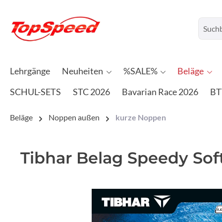
Lehrgänge
Neuheiten
%SALE%
Beläge
SCHUL-SETS
STC 2026
Bavarian Race 2026
BT
Beläge
Noppen außen
kurze Noppen
Tibhar Belag Speedy Sof
Bildergalerie überspringen