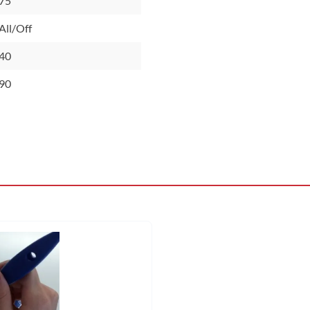
75
All/Off
40
90