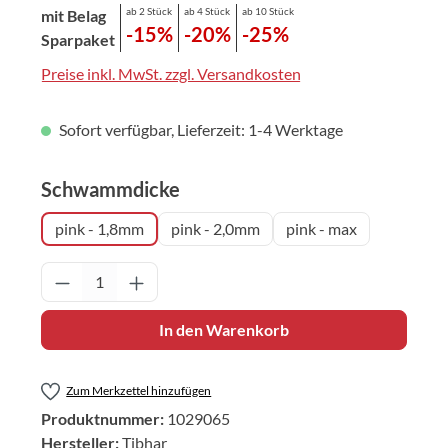
ab 2 Stück
ab 4 Stück
ab 10 Stück
mit Belag
-15%
-20%
-25%
Sparpaket
Preise inkl. MwSt. zzgl. Versandkosten
Sofort verfügbar, Lieferzeit: 1-4 Werktage
auswählen
Schwammdicke
pink - 1,8mm
pink - 2,0mm
pink - max
Produkt Anzahl: Gib den gewünschten Wert 
In den Warenkorb
Zum Merkzettel hinzufügen
Produktnummer:
1029065
Hersteller:
Tibhar