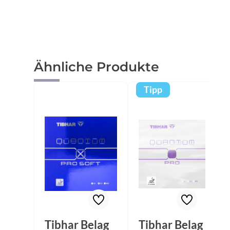
Produktgalerie überspringen
Ähnliche Produkte
Tipp
Tibhar Belag
Tibhar Belag