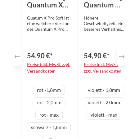
Quantum X
Quantum X
Pro Soft
Pro violett
Quatum X Pro Soft ist
Höhere
eine weichere Version
Geschwindigkeit, ein
des Quantum X Pro
besseres Verhältnis
mit der gleichen,
von Rotation und
hohen Flugkurve, aber
Flugkurve - das
mit mehr Kontrolle.
heißt, der Weg des
Mit einem neu
Balles wird länger
54,90 €*
54,90 €*
entwickelten
und ist besser zu
Obergummi und
steuern -, ein neuer,
Preise inkl. MwSt. zzgl.
Preise inkl. MwSt.
einem medium-harten
harter Schwamm,
Versandkosten
zzgl. Versandkosten
42,5°-Schwamm ist
der mehr Power und
der Quantum X Pro
Energie
Soft ideal für Spieler
transportiert und
auswählen
au
Schwammdicke
Schwammdicke
rot -1,8mm
violett - 1,8mm
mit fortgeschrittener
eine dynamisch-
Technik, die härtere,
griffige Oberfläche,
energiegeladene
die die
rot - 2,0mm
violett - 2,0mm
Schläge bevorzugen
Ballkontaktzeit
und trotzdem nicht
verlängert, zeichnen
rot - max
violett - max
auf ein hohes Maß an
den Quantum X Pro
Kontrolle verzichten
aus. Jetzt mit blauer
schwarz - 1,8mm
möchten.
Oberfläche! POP
(Performance on