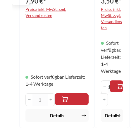
7,90 €*
3,50 €*
sich die Flüssigkeit optimal
dosieren. Anwendung: - Belag
Preise inkl. MwSt. zzgl.
Preise inkl.
einsprühen, gleichmäßig die
Versandkosten
MwSt. zzgl.
Flüssigkeit mit der Kunstleder-
Versandkos
Seite verteilen - Die übrige
ten
Reinigungsflüssigkeit sowie
restliche Schmutzpartikel mit der
saugfähigen Chamoislederseite
Sofort
aufnehmen - Der Belag ist wieder
staub- und schmutzfrei 250ml
verfügbar,
Pumpzerstäuber
Lieferzeit:
1-4
Werktage
Sofort verfügbar, Lieferzeit:
1-4 Werktage
Produkt A
Produkt Anzahl: Gib den gewünscht
Details
Details