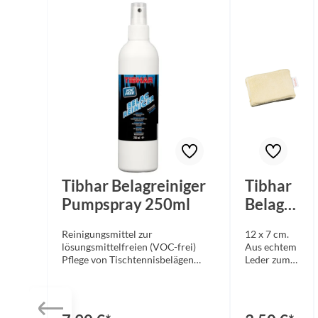
Tibhar Belagreiniger
Tibhar
Pumpspray 250ml
Belagre
inigung
Reinigungsmittel zur
12 x 7 cm.
sschwa
lösungsmittelfreien (VOC-frei)
Aus echtem
mm
Pflege von Tischtennisbelägen
Leder zum
aller Marken. Der wirksame
schonenden
Reiniger verlängert die Haltbarkeit
Reinigen
und Griffigkeit der Beläge. Mit
der Beläge.
dem praktischen Pumpspray lässt