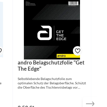
andro Belagschutzfolie "Get
The Edge"
Selbstklebende Belagschutzfolie zum
e
optimalen Schutz der Belagoberfläche. Schützt
die Oberfläche des Tischtennisbelags vor
dauer
Staub, Schmutz und anderen äußeren
he
Einflüssen Nutzung: Belagoberfläche mit
utz,
Belagreiniger säubern und anschließend
nd
komplett trocknen lassen. Folie vom