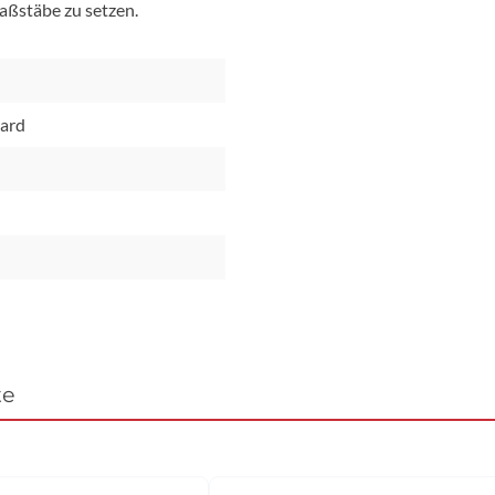
aßstäbe zu setzen.
ard
te