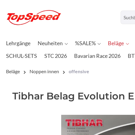
Lehrgänge
Neuheiten
%SALE%
Beläge
SCHUL-SETS
STC 2026
Bavarian Race 2026
BT
Beläge
Noppen innen
offensive
Tibhar Belag Evolution 
Bildergalerie überspringen