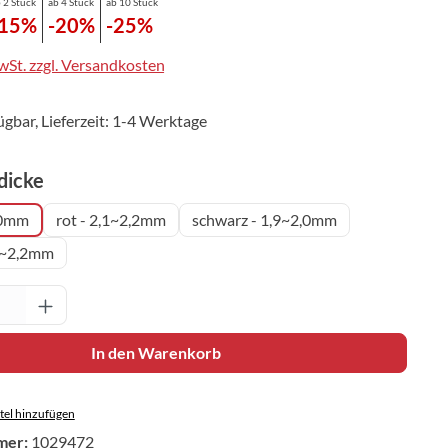
 2 Stück
ab 4 Stück
ab 10 Stück
-15%
-20%
-25%
MwSt. zzgl. Versandkosten
ügbar, Lieferzeit: 1-4 Werktage
auswählen
icke
,0mm
rot - 2,1~2,2mm
schwarz - 1,9~2,0mm
1~2,2mm
Anzahl: Gib den gewünschten Wert ein oder 
In den Warenkorb
el hinzufügen
mer:
1029472