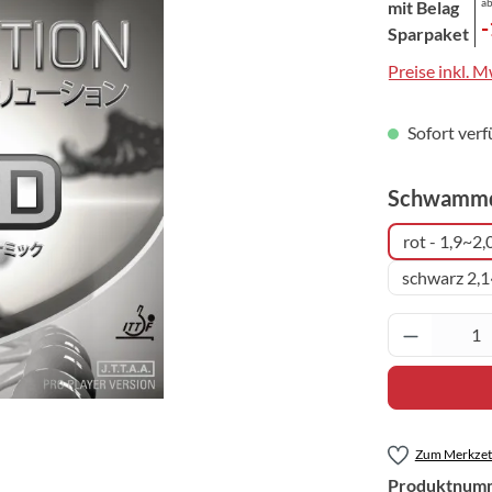
ab
mit Belag
Sparpaket
Preise inkl. 
Sofort verf
Schwammd
rot - 1,9~2
schwarz 2,
Produkt 
Zum Merkzett
Produktnum