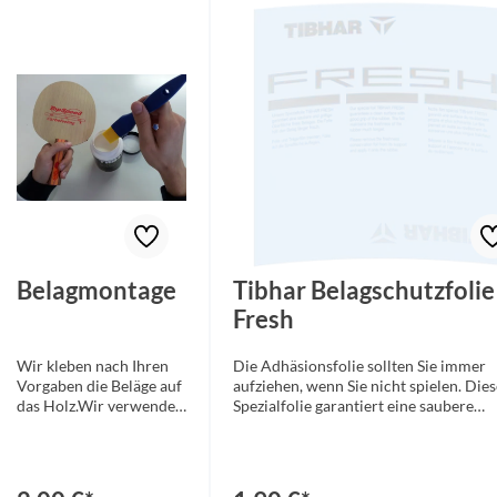
Belagmontage
Tibhar Belagschutzfolie
Fresh
Wir kleben nach Ihren
Die Adhäsionsfolie sollten Sie immer
Vorgaben die Beläge auf
aufziehen, wenn Sie nicht spielen. Dies
das Holz.Wir verwenden
Spezialfolie garantiert eine saubere
VOC-freie Kleber!
Oberfläche und verlängert die Lebens
Ihres Belages. Sie schützt die Oberfläc
des Tischtennisbelags vor Staub, Schm
vorzeitige Alterung, Luft-Oxydation u