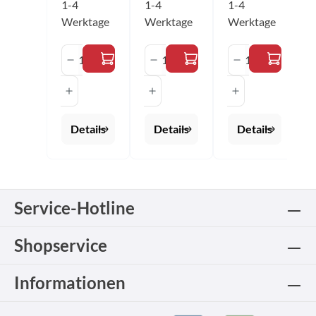
1-4
1-4
1-4
schwarz
Werktage
Werktage
Werktage
Größen:
2XS - 4XL
Produkt Anzahl: Gib den gewünschten 
Produkt Anzahl: Gib den 
Produkt Anza
Details
Details
Details
Service-Hotline
Shopservice
Informationen