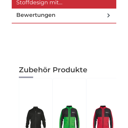
Stoffdesign mit…
Mehr
Bewertungen
Produktgalerie überspringen
Zubehör Produkte