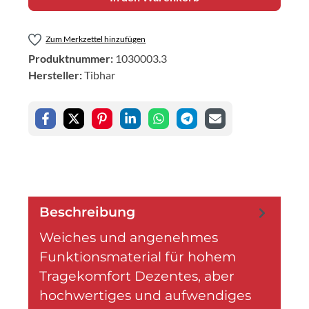
Zum Merkzettel hinzufügen
Produktnummer:
1030003.3
Hersteller:
Tibhar
Beschreibung
Weiches und angenehmes
Funktionsmaterial für hohem
Tragekomfort Dezentes, aber
hochwertiges und aufwendiges