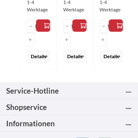
1-4
1-4
1-4
schwarz
Werktage
Werktage
Werktage
Größen:
2XS - 4XL
Produkt Anzahl: Gib den gewünschten 
Produkt Anzahl: Gib den 
Produkt Anza
Details
Details
Details
Service-Hotline
Shopservice
Informationen