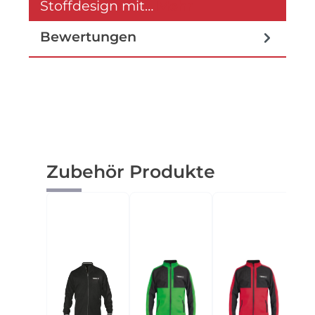
Stoffdesign mit…
Mehr
Bewertungen
Produktgalerie überspringen
Zubehör Produkte