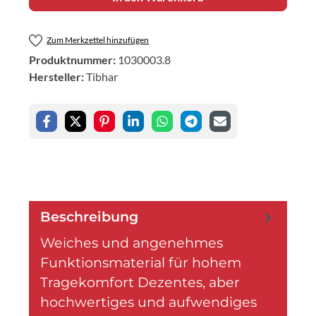
Zum Merkzettel hinzufügen
Produktnummer:
1030003.8
Hersteller:
Tibhar
Beschreibung
Weiches und angenehmes
Funktionsmaterial für hohem
Tragekomfort Dezentes, aber
hochwertiges und aufwendiges