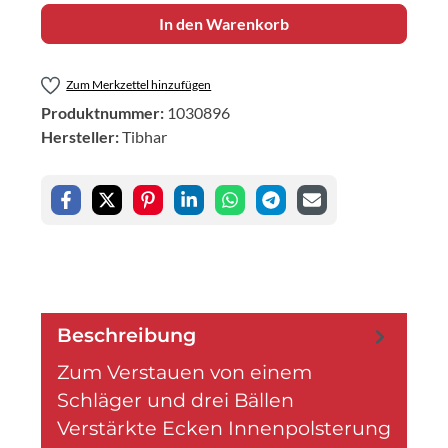
In den Warenkorb
Zum Merkzettel hinzufügen
Produktnummer:
1030896
Hersteller:
Tibhar
Beschreibung
Zum Verstauen von einem
Schläger und drei Bällen
Verstärkte Ecken Innenpolsterung