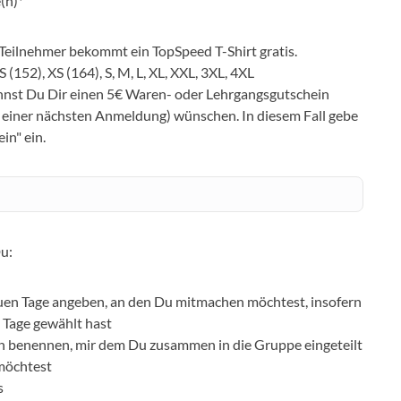
(n)*
 Teilnehmer bekommt ein TopSpeed T-Shirt gratis.
 (152), XS (164), S, M, L, XL, XXL, 3XL, 4XL
nnst Du Dir einen 5€ Waren- oder Lehrgangsgutschein
i einer nächsten Anmeldung) wünschen. In diesem Fall gebe
in" ein.
u:
uen Tage angeben, an den Du mitmachen möchtest, insofern
e Tage gewählt hast
 benennen, mir dem Du zusammen in die Gruppe eingeteilt
möchtest
s