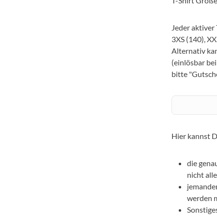
T-Shirt Größe
Jeder aktiver
3XS (140), XXS
Alternativ ka
(einlösbar be
bitte "Gutsche
Hier kannst D
die gena
nicht all
jemanden
werden 
Sonstige