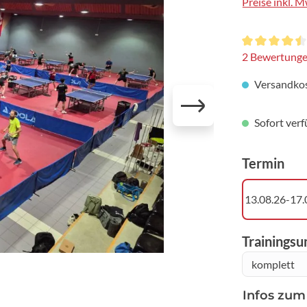
Preise inkl. 
Durchschnittl
2 Bewertung
Versandkos
Sofort verf
aus
Termin
13.08.26-17.
Trainings
Infos zum