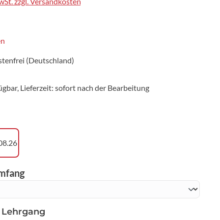
MwSt. zzgl. Versandkosten
iche Bewertung von 4.5 von 5 Sternen
en
tenfrei (Deutschland)
ügbar, Lieferzeit: sofort nach der Bearbeitung
wählen
08.26
auswählen
umfang
 Lehrgang