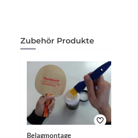
Produktgalerie überspringen
Zubehör Produkte
Belagmontage