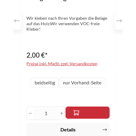
Wir kleben nach Ihren Vorgaben die Beläge
auf das Holz.Wir verwenden VOC-freie
Kleber!
2,00 €*
Preise inkl. MwSt. zzgl. Versandkosten
auswählen
Variante
beidseitig
nur Vorhand-Seite
Produkt Anzahl: Gib den gewünschten 
Details