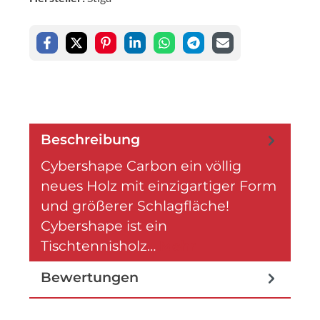
Beschreibung
Cybershape Carbon ein völlig
neues Holz mit einzigartiger Form
und größerer Schlagfläche!
Cybershape ist ein
Tischtennisholz…
Mehr
Bewertungen